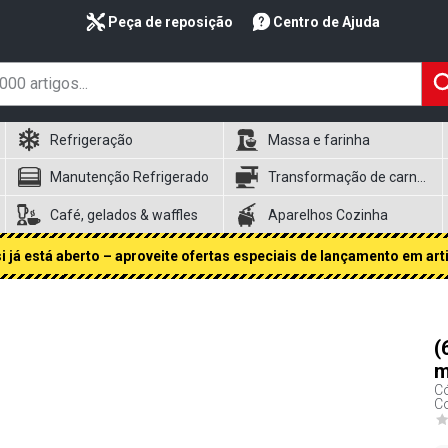
Peça de reposição
Centro de Ajuda
Refrigeração
Massa e farinha
Manutenção Refrigerado
Transformação de carnes
Café, gelados & waffles
Aparelhos Cozinha
 já está aberto – aproveite ofertas especiais de lançamento em art
(
m
Có
Co