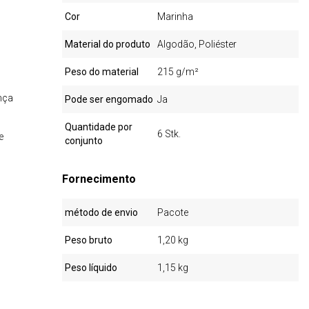
Cor
Marinha
Material do produto
Algodão, Poliéster
Peso do material
215 g/m²
nça
Pode ser engomado
Ja
Quantidade por
6 Stk.
e
conjunto
Fornecimento
método de envio
Pacote
Peso bruto
1,20 kg
Peso líquido
1,15 kg