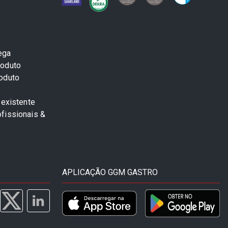
e
ega
roduto
roduto
 existente
fissionais &
APLICAÇÃO GGM GASTRO