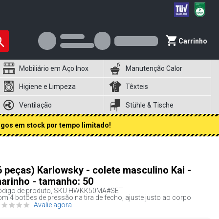
Carrinho
Mobiliário em Aço Inox
Manutenção Calor
Higiene e Limpeza
Têxteis
Ventilação
Stühle & Tische
igos em stock por tempo limitado!
6 peças) Karlowsky - colete masculino Kai -
arinho - tamanho: 50
digo de produto, SKU
HWKK50MA#SET
m 4 botões de pressão na tira de fecho, ajuste justo ao corpo
Avalie agora