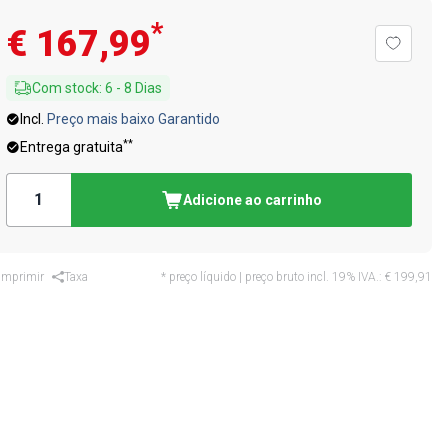
*
€ 167,99
Com stock
:
6
-
8
Dias
Incl.
Preço mais baixo Garantido
**
Entrega gratuita
Adicione ao carrinho
Imprimir
Taxa
* preço líquido | preço bruto incl. 19% IVA.:
€ 199,91