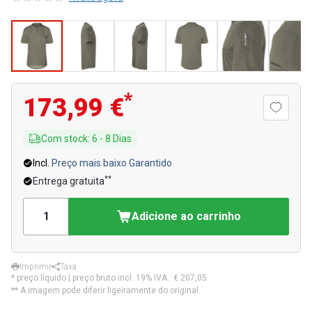
*
173,99 €
Com stock
:
6
-
8
Dias
Incl.
Preço mais baixo Garantido
**
Entrega gratuita
Adicione ao carrinho
Imprimir
Taxa
* preço líquido | preço bruto incl. 19% IVA.:
€ 207,05
** A imagem pode diferir ligeiramente do original.