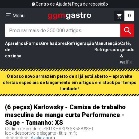
Centro de Ajuda
Peça de reposição
Menu
0
Aparelhos
Fornos
Grelhadores
Refrigeração
Manutenção
Café,
de
Refrigerado
gelados
cozinha
&
waffles
O nosso novo armazém perto de si já está aberto – aproveite
ofertas especiais de lançamento em artigos em stock por tempo
limitado!
(6 peças) Karlowsky - Camisa de trabalho
masculina de manga curta Performance -
Sage - Tamanho: XS
Código de produto, SKU
KHASPXSK5SB#SET
look desportivo e elegante - fit: slim fit
Avalie agora