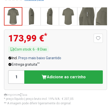
*
173,99 €
Com stock
:
6
-
8
Dias
Incl.
Preço mais baixo Garantido
**
Entrega gratuita
Adicione ao carrinho
Imprimir
Taxa
* preço líquido | preço bruto incl. 19% IVA.:
€ 207,05
** A imagem pode diferir ligeiramente do original.