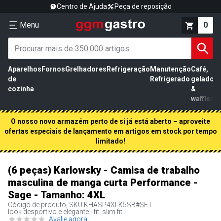
Centro de Ajuda
Peça de reposição
Menu
0
Aparelhos
Fornos
Grelhadores
Refrigeração
Manutenção
Café,
de
Refrigerado
gelados
cozinha
&
waffles
O nosso novo armazém perto de si já está aberto – aproveite
ofertas especiais de lançamento em artigos em stock por tempo
limitado!
(6 peças) Karlowsky - Camisa de trabalho
masculina de manga curta Performance -
Sage - Tamanho: 4XL
Código de produto, SKU
KHASP4XLK5SB#SET
look desportivo e elegante - fit: slim fit
Avalie agora