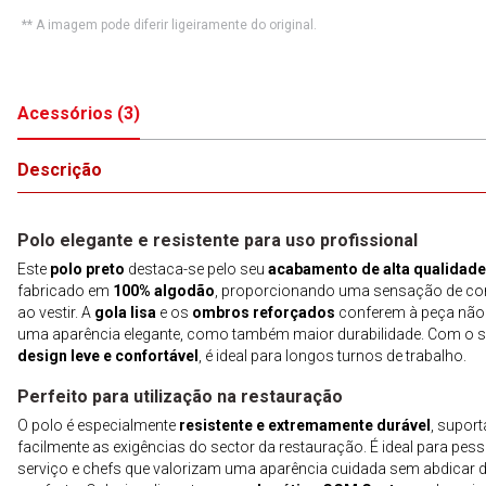
** A imagem pode diferir ligeiramente do original.
Acessórios
(
3
)
Descrição
Polo elegante e resistente para uso profissional
Este
polo preto
destaca-se pelo seu
acabamento de alta qualidade
fabricado em
100% algodão
, proporcionando uma sensação de co
ao vestir. A
gola lisa
e os
ombros reforçados
conferem à peça não
uma aparência elegante, como também maior durabilidade. Com o 
design leve e confortável
, é ideal para longos turnos de trabalho.
Perfeito para utilização na restauração
O polo é especialmente
resistente e extremamente durável
, supor
facilmente as exigências do sector da restauração. É ideal para pess
serviço e chefs que valorizam uma aparência cuidada sem abdicar 