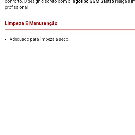
conforto. O design discreto com o
logótipo GGM Gastro
realça a 
profissional.
Limpeza E Manutenção
Adequado para limpeza a seco