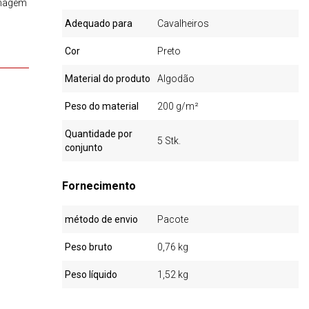
imagem
Adequado para
Cavalheiros
Cor
Preto
Material do produto
Algodão
Peso do material
200 g/m²
Quantidade por
5 Stk.
conjunto
Fornecimento
método de envio
Pacote
Peso bruto
0,76 kg
Peso líquido
1,52 kg