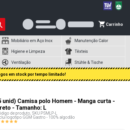
Carrinho
Mobiliário em Aço Inox
Manutenção Calor
Higiene e Limpeza
Têxteis
Ventilação
Stühle & Tische
igos em stock por tempo limitado!
5 unid) Camisa polo Homem - Manga curta -
reto - Tamanho: L
digo de produto, SKU
PSMLP-L
clui logotipo GGM Gastro - 100% algodão