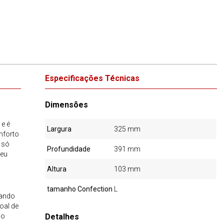
Especificações Técnicas
Dimensões
e é
Largura
325 mm
nforto
 só
Profundidade
391 mm
seu
Altura
103 mm
tamanho Confection
L
tando
oal de
do
Detalhes