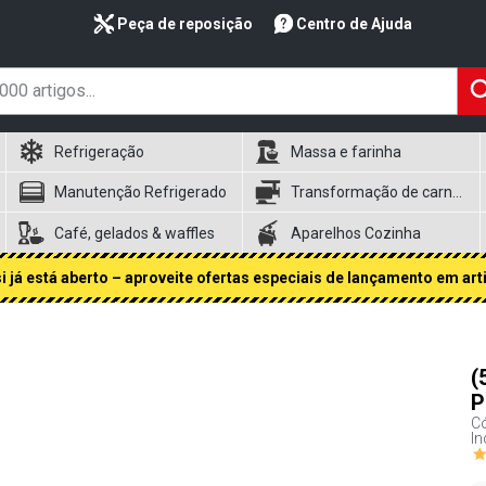
Peça de reposição
Centro de Ajuda
Refrigeração
Massa e farinha
Manutenção Refrigerado
Transformação de carnes
Café, gelados & waffles
Aparelhos Cozinha
 já está aberto – aproveite ofertas especiais de lançamento em art
(
P
Có
In