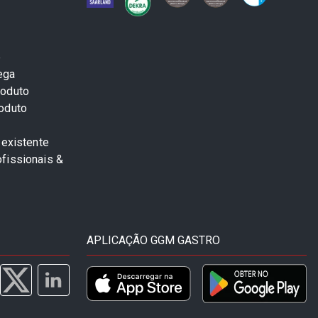
e
ega
roduto
roduto
 existente
fissionais &
APLICAÇÃO GGM GASTRO