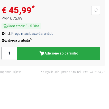
*
€ 45,99
PVP
€ 72,99
Com stock
:
3
-
5
Dias
Incl.
Preço mais baixo Garantido
**
Entrega gratuita
Adicione ao carrinho
Imprimir
Taxa
* preço líquido | preço bruto incl. 19% IVA.:
€ 54,73