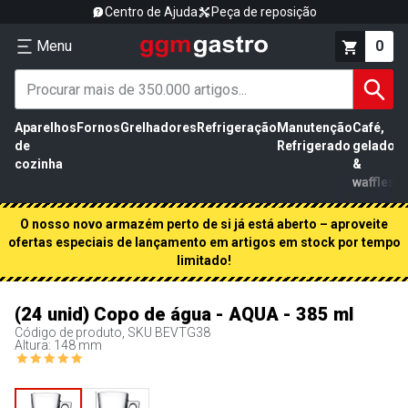
Centro de Ajuda
Peça de reposição
Menu
0
Aparelhos
Fornos
Grelhadores
Refrigeração
Manutenção
Café,
de
Refrigerado
gelados
cozinha
&
waffles
O nosso novo armazém perto de si já está aberto – aproveite
ofertas especiais de lançamento em artigos em stock por tempo
limitado!
(24 unid) Copo de água - AQUA - 385 ml
Código de produto, SKU
BEVTG38
Altura: 148 mm