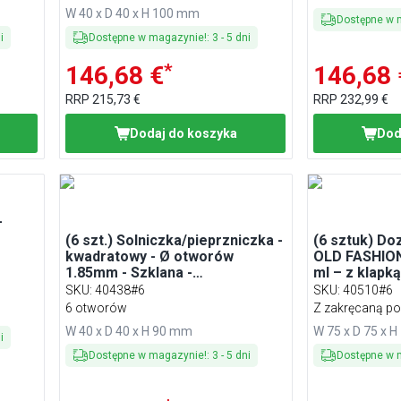
W 40 x D 40 x H 100 mm
Dostępne w 
i
Dostępne w magazynie!
:
3
-
5
dni
*
146,68 €
146,68 
RRP
215,73 €
RRP
232,99 €
Dodaj do koszyka
Dod
–
(6 szt.) Solniczka/pieprzniczka -
(6 sztuk) Do
kwadratowy - Ø otworów
OLD FASHION
1.85mm - Szklana -
ml – z klapk
Wysokość:90mm - Mat
SKU
:
40438#6
SKU
:
40510#6
6 otworów
Z zakręcaną p
W 40 x D 40 x H 90 mm
W 75 x D 75 x 
i
Dostępne w magazynie!
:
3
-
5
dni
Dostępne w 