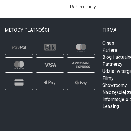
16
Przedmioty
METODY PŁATNOŚCI
FIRMA
O nas
Kariera
Blog i aktualn
Partnerzy
Udział w targ
Filmy
Showroomy
Najczęściej 
Informacje o 
Leasing