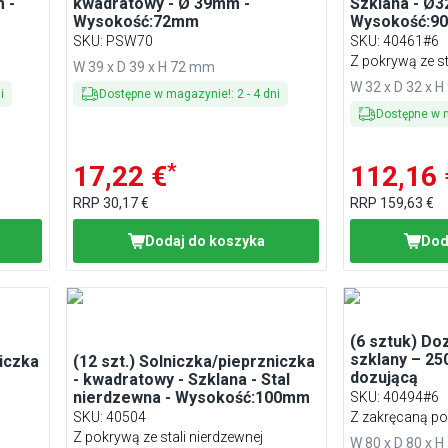
 -
kwadratowy - Ø 39mm -
Szklana - Ø
Wysokość:72mm
Wysokość:9
SKU
:
PSW70
SKU
:
40461#6
Z pokrywą ze st
W 39 x D 39 x H 72 mm
W 32 x D 32 x 
i
Dostępne w magazynie!
:
2
-
4
dni
Dostępne w 
*
17,22 €
112,16 
RRP
30,17 €
RRP
159,63 €
Dodaj do koszyka
Dod
(6 sztuk) Do
szklany – 25
niczka
(12 szt.) Solniczka/pieprzniczka
dozującą
- kwadratowy - Szklana - Stal
nierdzewna - Wysokość:100mm
SKU
:
40494#6
SKU
:
40504
Z zakręcaną p
Z pokrywą ze stali nierdzewnej
W 80 x D 80 x 