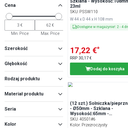
Szklana - Wysokość:108mm
Cena
23ml
SKU
:
PSSW110
W 44 x D 44 x H 108 mm
Dostępne w magazynie!
:
2
-
4
dn
Min. Price
Max. Price
*
Szerokość
17,22 €
RRP
30,17 €
Głębokość
Dodaj do koszyka
Min
Max
Rodzaj produktu
Solniczka
(
9
)
Min
Max
Materiał produktu
Dozownik cukru
(
7
)
(12 szt.) Solniczka/pieprz
Stal nierdzewna
(
10
)
- Ø50mm - Szklana -
Seria
Stal nierdzewna 18/8
(
4
)
Wysokość:65mm -
Transparentny
SKU
:
40501#6
OLD FASHIONED
(
1
)
Kolor
Kolor: Przezroczysty