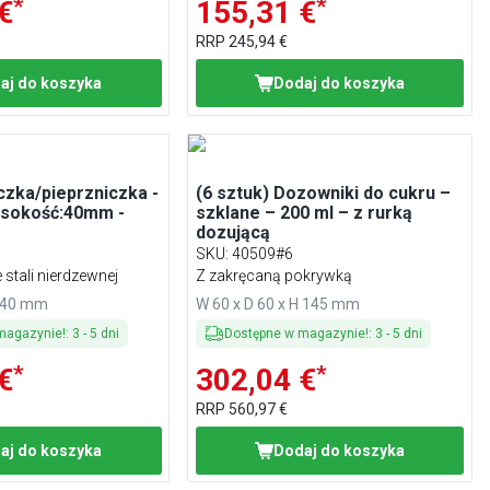
*
*
€
155,31 €
RRP
245,94 €
aj do koszyka
Dodaj do koszyka
iczka/pieprzniczka -
(6 sztuk) Dozowniki do cukru –
sokość:40mm -
szklane – 200 ml – z rurką
dozującą
SKU
:
40509#6
stali nierdzewnej
Z zakręcaną pokrywką
H 40 mm
W 60 x D 60 x H 145 mm
magazynie!
:
3
-
5
dni
Dostępne w magazynie!
:
3
-
5
dni
*
*
€
302,04 €
RRP
560,97 €
aj do koszyka
Dodaj do koszyka