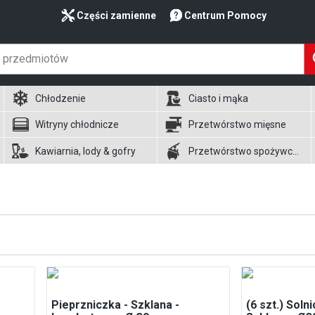
Części zamienne
Centrum Pomocy
Chłodzenie
Ciasto i mąka
Witryny chłodnicze
Przetwórstwo mięsne
Kawiarnia, lody & gofry
Przetwórstwo spożywcze
Pieprzniczka - Szklana -
(6 szt.) Soln