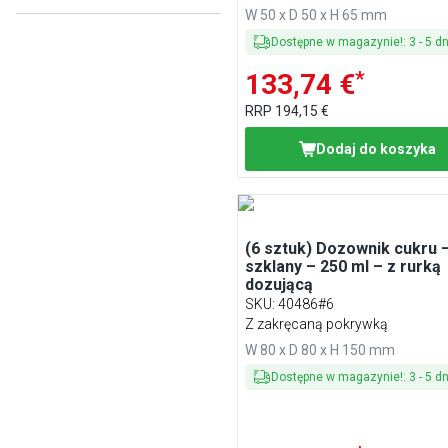
W 50 x D 50 x H 65 mm
Przezroczysty (bezbarwny)
Dostępne w magazynie!
:
3
-
5
dn
(
12
)
Stal nierdzewna
(
1
)
*
133,74 €
RRP
194,15 €
Dodaj do koszyka
(6 sztuk) Dozownik cukru 
szklany – 250 ml – z rurką
dozującą
SKU
:
40486#6
Z zakręcaną pokrywką
W 80 x D 80 x H 150 mm
Dostępne w magazynie!
:
3
-
5
dn