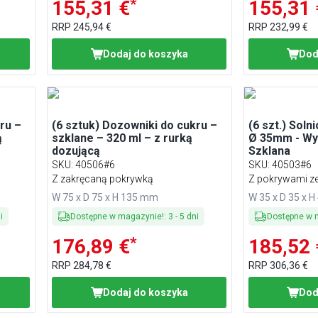
*
155,31 €
155,31 
RRP
245,94 €
RRP
232,99 €
Dodaj do koszyka
Dod
ru –
(6 sztuk) Dozowniki do cukru –
(6 szt.) Soln
ą
szklane – 320 ml – z rurką
Ø 35mm - Wy
dozującą
Szklana
SKU
:
40506#6
SKU
:
40503#6
Z zakręcaną pokrywką
Z pokrywami ze 
W 75 x D 75 x H 135 mm
W 35 x D 35 x 
i
Dostępne w magazynie!
:
3
-
5
dni
Dostępne w 
*
176,89 €
185,52 
RRP
284,78 €
RRP
306,36 €
Dodaj do koszyka
Dod