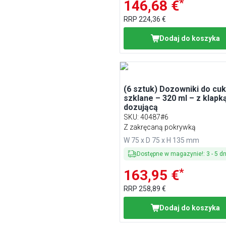
*
146,68 €
RRP
224,36 €
Dodaj do koszyka
(6 sztuk) Dozowniki do cuk
szklane – 320 ml – z klapk
dozującą
SKU
:
40487#6
Z zakręcaną pokrywką
W 75 x D 75 x H 135 mm
Dostępne w magazynie!
:
3
-
5
dn
*
163,95 €
RRP
258,89 €
Dodaj do koszyka