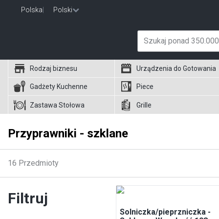
Polska
|
Polski
Rodzaj biznesu
Urządzenia do Gotowania
Gadżety Kuchenne
Piece
Zastawa Stołowa
Grille
Przyprawniki - szklane
16
Przedmioty
Filtruj
Solniczka/pieprzniczka -