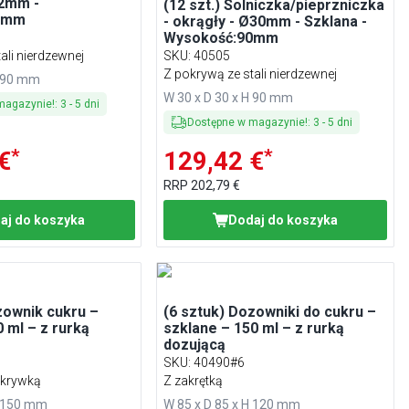
32mm -
(12 szt.) Solniczka/pieprzniczka
0mm
- okrągły - Ø30mm - Szklana -
Wysokość:90mm
ali nierdzewnej
SKU
:
40505
Z pokrywą ze stali nierdzewnej
H 90 mm
W 30 x D 30 x H 90 mm
magazynie!
:
3
-
5
dni
Dostępne w magazynie!
:
3
-
5
dni
*
*
€
129,42 €
RRP
202,79 €
aj do koszyka
Dodaj do koszyka
zownik cukru –
(6 sztuk) Dozowniki do cukru –
0 ml – z rurką
szklane – 150 ml – z rurką
dozującą
SKU
:
40490#6
okrywką
Z zakrętką
H 150 mm
W 85 x D 85 x H 120 mm