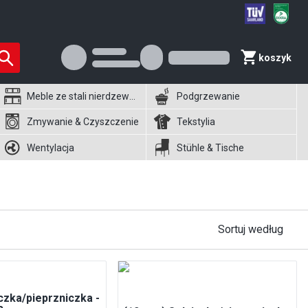
koszyk
Meble ze stali nierdzewnej
Podgrzewanie
Zmywanie & Czyszczenie
Tekstylia
Wentylacja
Stühle & Tische
Sortuj według
iczka/pieprzniczka -