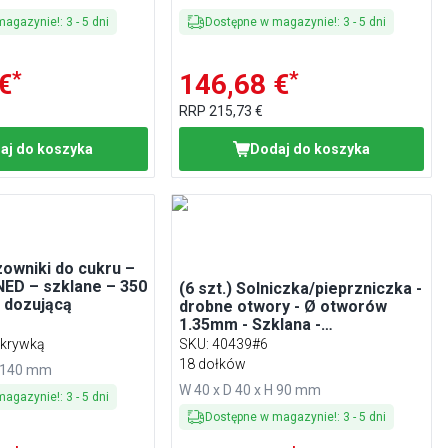
magazynie!
:
3
-
5
dni
Dostępne w magazynie!
:
3
-
5
dni
*
*
€
146,68 €
RRP
215,73 €
aj do koszyka
Dodaj do koszyka
zowniki do cukru –
ED – szklane – 350
(6 szt.) Solniczka/pieprzniczka -
ą dozującą
drobne otwory - Ø otworów
1.35mm - Szklana -
Wysokość:90mm -
okrywką
SKU
:
40439#6
Przezroczysty - Mat
18 dołków
H 140 mm
W 40 x D 40 x H 90 mm
magazynie!
:
3
-
5
dni
Dostępne w magazynie!
:
3
-
5
dni