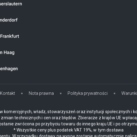
Kontakt
Nota prawna
Polityka prywatności
Warunk
w komercyjnych, władz, stowarzyszeń oraz instytucji społecznych i k
mian technicznych i cen oraz błędów. Zbieracze z krajów UE wpłaca
zostanie zwrócona po przybyciu towaru do innego kraju UE i po otrzym
* Wszystkie ceny plus podatek VAT 19%, w tym dostawa
ynentu. W przypadku dostawy na wyspę zostanie automatycznie nalic