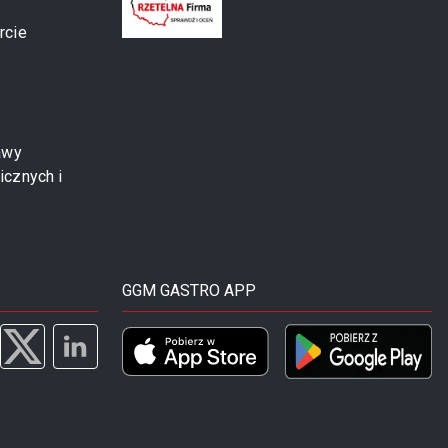
rcie
awy
icznych i
GGM GASTRO APP