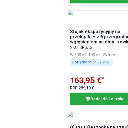
Stojak ekspozycyjny na
przekąski – z 6 przegroda
wgłębieniem na dłoń i row
na sok – polistyren – czar
SKU
:
SPSA6
W 600 x D 190 x H 75 mm
Dostępny od
04.09.2026
*
163,95 €
RRP
289,10 €
Dodaj do koszyka
(6 szt.) Kieszonka na sztuć