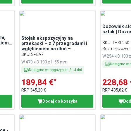
Dozownik sł
sztuk | Doz
mi,
Stojak ekspozycyjny na
kiem
SKU
:
THSL250
przekąski – z 7 przegrodami i
na
wgłębieniem na dłoń –
Rozmieszczenie
wypolerowany na wysoki połysk
SKU
:
SPEA7
W 254 x D 103 
– stal nierdzewna
W 470 x D 100 x H 55 mm
Dostępne w 
Dostępne w magazynie!
:
2
-
4
dni
*
189,84 €
228,68 
RRP
345,20 €
RRP
435,82 €
Dodaj do koszyka
Dod
ce -