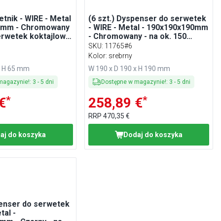
etnik - WIRE - Metal
(6 szt.) Dyspenser do serwetek
5mm - Chromowany
- WIRE - Metal - 190x190x190mm
serwetek koktajlowe
- Chromowany - na ok. 150
/4 - z obciążnikiem
serwetek koktajlowe - z
SKU
:
11765#6
obciążnikiem
Kolor: srebrny
x H 65 mm
W 190 x D 190 x H 190 mm
magazynie!
:
3
-
5
dni
Dostępne w magazynie!
:
3
-
5
dni
*
*
€
258,89 €
RRP
470,35 €
aj do koszyka
Dodaj do koszyka
penser do serwetek
tal -