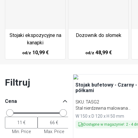
Stojaki ekspozycyjne na
Dozownik do słomek
kanapki
10,99 €
48,99 €
od/z
od/z
Filtruj
Stojak bufetowy - Czarny -
półkami
Cena
SKU
:
TASG2
Stal nierdzewna malowana
proszkowo
W 150 x D 120 x H 50 mm
Dostępne w magazynie!
:
2
-
4
dn
Min. Price
Max. Price