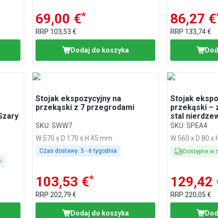
*
69,00 €
86,27 €
RRP
103,53 €
RRP
133,74 €
Dodaj do koszyka
Dod
Stojak ekspozycyjny na
Stojak ekspo
przekąski z 7 przegrodami
przekąski – 
Szary
stal nierdze
SKU
:
SWW7
SKU
:
SPEA4
W 570 x D 170 x H 45 mm
W 560 x D 80 x
Czas dostawy:
5 - 6 tygodnia
Dostępne w 
i
*
103,53 €
129,42 
RRP
202,79 €
RRP
220,05 €
Dodaj do koszyka
Dod