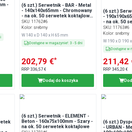
mm -
(6 szt.) Serwetnik - BAR - Metal
- 140x140x65mm - Chromowany
(6 szt.) Serw
- na ok. 50 serwetek koktajlowe
- 190x190x6
- z obciążnikiem
- na ok. 50 
SKU
:
11762#6
złożone na 1
Kolor: srebrny
SKU
:
11763#6
Kolor: srebrny
W 140 x D 140 x H 65 mm
i
W 190 x D 190 
Dostępne w magazynie!
:
3
-
5
dni
Dostępne w 
*
202,79 €
211,42 
RRP
336,57 €
RRP
345,20 €
Dodaj do koszyka
Dod
(6 szt.) Serwetnik - ELEMENT -
Beton - 160x75x100mm - Szary -
wetek
(6 szt.) Dys
na ok. 50 serwetek koktajlowe
- URBAN - Me