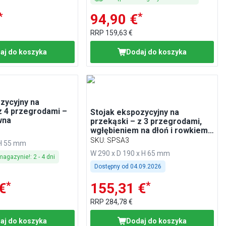
*
*
94,90 €
RRP
159,63 €
aj do koszyka
Dodaj do koszyka
zycyjny na
z 4 przegrodami –
Stojak ekspozycyjny na
wna
przekąski – z 3 przegrodami,
wgłębieniem na dłoń i rowkiem
na sok – polistyren – czarny
SKU
:
SPSA3
 H 55 mm
W 290 x D 190 x H 65 mm
magazynie!
:
2
-
4
dni
Dostępny od
04.09.2026
*
*
€
155,31 €
RRP
284,78 €
aj do koszyka
Dodaj do koszyka