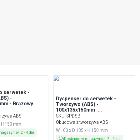
o serwetek -
BS) -
Dyspenser do serwetek -
mm - Brązowy
Tworzywo (ABS) -
100x135x150mm -
Czarny/Brązowy
orzywa ABS
SKU
:
SPDSB
Obudowa z tworzywa ABS
x H 150 mm
W 100 x D 135 x H 150 mm
magazynie!
:
2
-
4
dni
Dostępne w magazynie!
:
2
-
4
dni