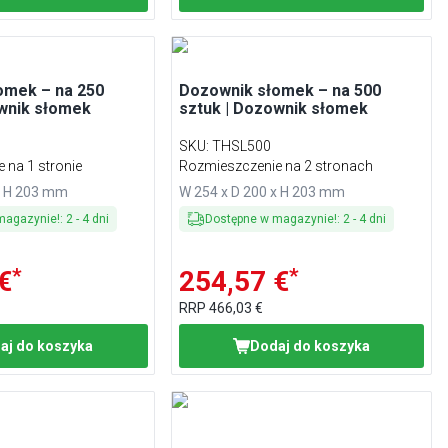
omek – na 250
Dozownik słomek – na 500
ownik słomek
sztuk | Dozownik słomek
SKU
:
THSL500
 na 1 stronie
Rozmieszczenie na 2 stronach
x H 203 mm
W 254 x D 200 x H 203 mm
magazynie!
:
2
-
4
dni
Dostępne w magazynie!
:
2
-
4
dni
*
*
€
254,57 €
RRP
466,03 €
aj do koszyka
Dodaj do koszyka