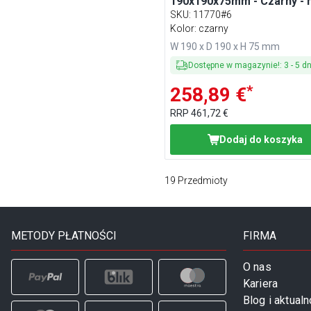
190x190x75mm - Czarny - n
50 serwetek koktajlowych 
SKU
:
11770#6
obciążnikiem
Kolor: czarny
W 190 x D 190 x H 75 mm
Dostępne w magazynie!
:
3
-
5
dn
*
258,89 €
RRP
461,72 €
Dodaj do koszyka
19
Przedmioty
METODY PŁATNOŚCI
FIRMA
O nas
Kariera
Blog i aktualn