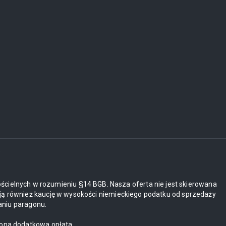
i
ościelnych w rozumieniu §14 BGB. Nasza oferta nie jest skierowana
ją również kaucję w wysokości niemieckiego podatku od sprzedaży
aniu paragonu.
zona dodatkowa opłata.