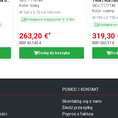
a ok.
190x190x180
SKU
:
11781#6
- z
ok. 120 serw
Kolor: szary
SKU
:
11771#6
obciążnikie
Kolor: czarny
W 160 x D 75 x H 100 mm
W 190 x D 190 
Dostępne w magazynie!
:
3
-
5
dni
i
Dostępne w 
*
263,20 €
319,30 
RRP
457,40 €
RRP
560,97 €
Dodaj do koszyka
Dod
POMOC I KONTAKT
Skontaktuj się z nami
Śledź przesyłkę
ości
Poproś o fakturę