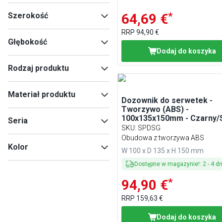
*
Szerokość
64,69 €
RRP
94,90 €
Głębokość
Dodaj do koszyka
Min
Max
Rodzaj produktu
Podajnik na serwetki
(
10
)
Min
Max
Materiał produktu
Fale przekąsek
(
5
)
Dozownik do serwetek -
Tworzywo (ABS) -
Akcesoria do małych części
36408
(
5
)
100x135x150mm - Czarny/
Seria
(
2
)
36391
(
1
)
SKU
:
SPDSG
Stojak bufetowy
(
2
)
36422
(
1
)
Obudowa z tworzywa ABS
URBAN
(
2
)
Kolor
W 100 x D 135 x H 150 mm
WIRE
(
2
)
ELEMENT
(
1
)
Dostępne w magazynie!
:
2
-
4
dn
Stal nierdzewna
(
5
)
BAR
(
1
)
Czarny
(
4
)
*
94,90 €
Brązowy
(
1
)
RRP
159,63 €
Szary
(
1
)
Beżowy
(
1
)
Dodaj do koszyka