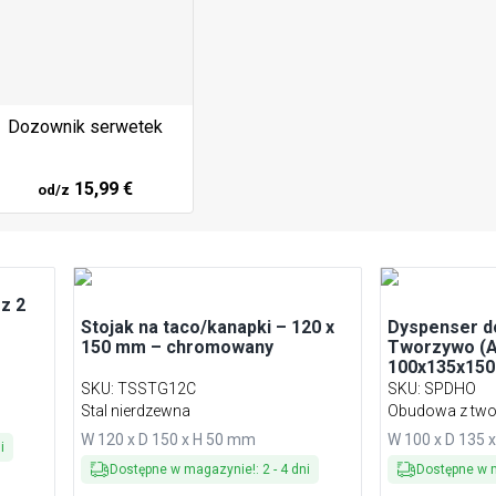
Dozownik serwetek
15,99 €
od/z
 z 2
Stojak na taco/kanapki – 120 x
Dyspenser d
150 mm – chromowany
Tworzywo (A
100x135x150
SKU
:
TSSTG12C
SKU
:
SPDHO
Stal nierdzewna
Obudowa z tw
W 120 x D 150 x H 50 mm
W 100 x D 135 
i
Dostępne w magazynie!
:
2
-
4
dni
Dostępne w 