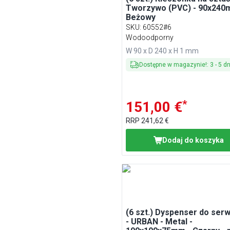
Tworzywo (PVC) - 90x240
Beżowy
SKU
:
60552#6
Wodoodporny
W 90 x D 240 x H 1 mm
Dostępne w magazynie!
:
3
-
5
dn
*
151,00 €
RRP
241,62 €
Dodaj do koszyka
(6 szt.) Dyspenser do ser
- URBAN - Metal -