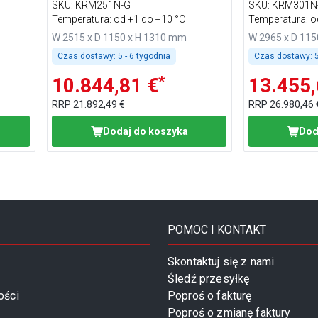
podświetlanym panelem
podświetlan
SKU
:
KRM251N-G
SKU
:
KRM301N
przednim
przednim
Temperatura: od +1 do +10 °C
Temperatura: o
W 2515 x D 1150 x H 1310 mm
W 2965 x D 11
Czas dostawy:
5 - 6 tygodnia
Czas dostawy:
5
*
10.844,81 €
13.455,
RRP
21.892,49 €
RRP
26.980,46 
Dodaj do koszyka
Dod
POMOC I KONTAKT
Skontaktuj się z nami
Śledź przesyłkę
ości
Poproś o fakturę
Poproś o zmianę faktury