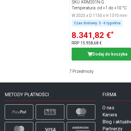
podświetlanym panelem
SKU
:
KRM201N-G
przednim
Temperatura: od +1 do +10 °C
W 2025 x D 1150 x H 1310 mm
Czas dostawy:
5 - 6 tygodnia
*
8.341,82 €
RRP
15.958,68 €
Dodaj do koszyka
7
Przedmioty
METODY PŁATNOŚCI
FIRMA
O nas
Kariera
Blog i aktualn
Partnerzy