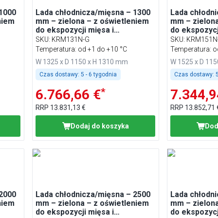
 1000
Lada chłodnicza/mięsna – 1300
Lada chłodni
niem
mm – zielona – z oświetleniem
mm – zielona
do ekspozycji mięsa i
do ekspozycj
podświetlanym panelem
podświetlan
SKU
:
KRM131N-G
SKU
:
KRM151N
przednim
przednim
Temperatura: od +1 do +10 °C
Temperatura: o
W 1325 x D 1150 x H 1310 mm
W 1525 x D 11
Czas dostawy:
5 - 6 tygodnia
Czas dostawy:
5
*
6.766,66 €
7.344,9
RRP
13.831,13 €
RRP
13.852,71 
Dodaj do koszyka
Dod
 2000
Lada chłodnicza/mięsna – 2500
Lada chłodni
niem
mm – zielona – z oświetleniem
mm – zielona
do ekspozycji mięsa i
do ekspozycj