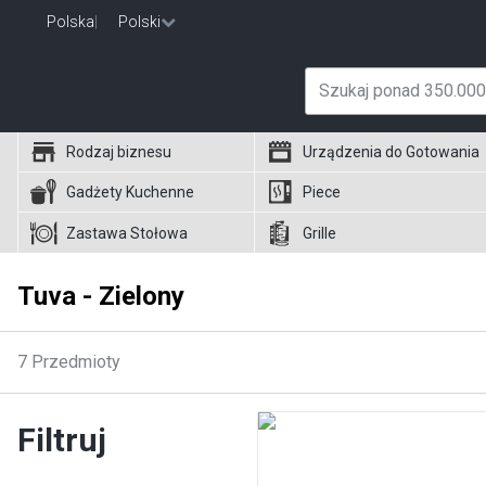
Polska
|
Polski
Rodzaj biznesu
Urządzenia do Gotowania
Gadżety Kuchenne
Piece
Zastawa Stołowa
Grille
Tuva - Zielony
7
Przedmioty
Filtruj