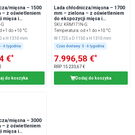
cza/mięsna – 1500
Lada chłodnicza/mięsna – 1700
 – z oświetleniem
mm – zielona – z oświetleniem
i mięsa i
do ekspozycji mięsa i
ym panelem
podświetlanym panelem
-G
SKU
:
KRM171N-G
przednim
d +1 do +10 °C
Temperatura: od +1 do +10 °C
50 x H 1310 mm
W 1725 x D 1150 x H 1310 mm
 - 6 tygodnia
Czas dostawy:
5 - 6 tygodnia
*
*
4 €
7.996,58 €
€
RRP
15.233,67 €
aj do koszyka
Dodaj do koszyka
cza/mięsna – 3000
 – z oświetleniem
i mięsa i