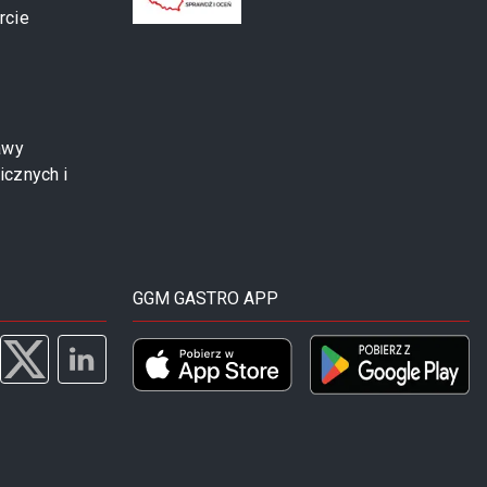
rcie
awy
icznych i
GGM GASTRO APP