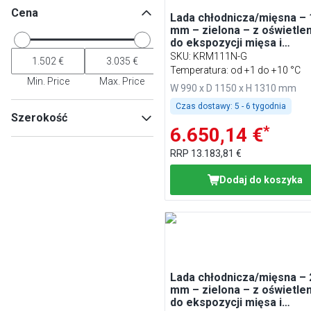
Cena
Lada chłodnicza/mięsna –
mm – zielona – z oświetle
do ekspozycji mięsa i
podświetlanym panelem
SKU
:
KRM111N-G
przednim
Temperatura: od +1 do +10 °C
Min. Price
Max. Price
W 990 x D 1150 x H 1310 mm
Czas dostawy:
5 - 6 tygodnia
Szerokość
*
6.650,14 €
RRP
13.183,81 €
Dodaj do koszyka
Min
Max
Lada chłodnicza/mięsna –
mm – zielona – z oświetle
do ekspozycji mięsa i