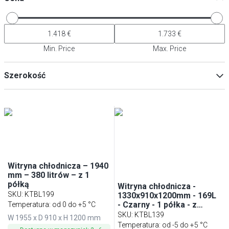
Min. Price
Max. Price
Szerokość
Min
Max
Witryna chłodnicza – 1940
mm – 380 litrów – z 1
półką
Witryna chłodnicza -
SKU
:
KTBL199
1330x910x1200mm - 169L
- Czarny - 1 półka - z
Temperatura: od 0 do +5 °C
oświetleniem LED -
SKU
:
KTBL139
W 1955 x D 910 x H 1200 mm
podwójna szyba
Temperatura: od -5 do +5 °C