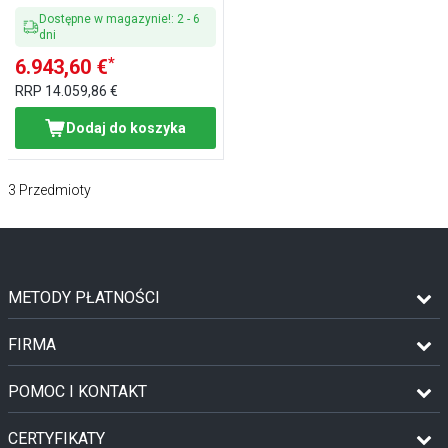
Dostępne w magazynie!
:
2
-
6
dni
*
6.943,60 €
RRP
14.059,86 €
Dodaj do koszyka
3
Przedmioty
METODY PŁATNOŚCI
FIRMA
POMOC I KONTAKT
CERTYFIKATY