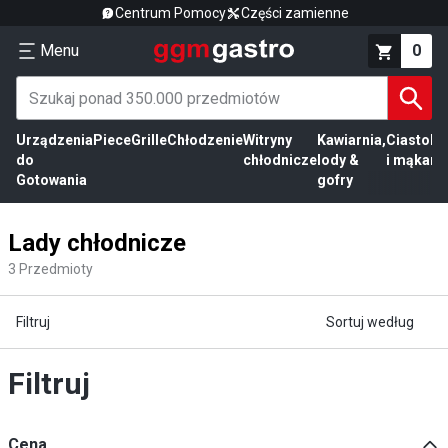
Centrum Pomocy
Części zamienne
Menu
0
Urządzenia
Piece
Grille
Chłodzenie
Witryny
Kawiarnia,
Ciasto
Pr
do
chłodnicze
lody &
i mąka
mi
Gotowania
gofry
Lady chłodnicze
3
Przedmioty
Filtruj
Sortuj według
Filtruj
Cena