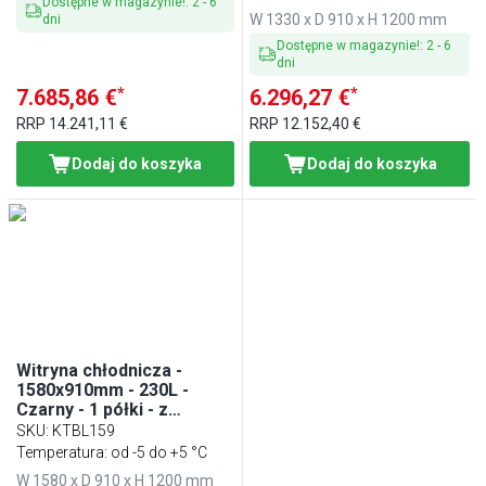
Dostępne w magazynie!
:
2
-
6
W 1330 x D 910 x H 1200 mm
dni
Dostępne w magazynie!
:
2
-
6
dni
*
*
7.685,86 €
6.296,27 €
RRP
14.241,11 €
RRP
12.152,40 €
Dodaj do koszyka
Dodaj do koszyka
Witryna chłodnicza -
1580x910mm - 230L -
Czarny - 1 półki - z
oświetleniem LED -
SKU
:
KTBL159
podwójna szyba
Temperatura: od -5 do +5 °C
W 1580 x D 910 x H 1200 mm