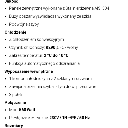
Jakość
Panele zewnętrzne wykonane z Stal nierdzewna AISI 304
Duży obszar wyświetlacza wykonany ze szkła
Podwójne szyby
Chłodzenie
Z chłodzeniem konwekcyjnym
Czynnik chłodniczy:
R290
,CFC - wolny
Zakres temperatur:
2 °C do 10 °C
Funkcja automatycznego odszraniania
Wyposażenie wewnętrzne
1 komór chłodniczych z 2 szklanymi drzwiami
Zawijana przednia szyba, z tyłu drzwi przesuwne
3 półek
Połączenie
Moc:
560 Watt
Przyłącze elektryczne:
230V / 1N~/PE / 50 Hz
Rozmiary