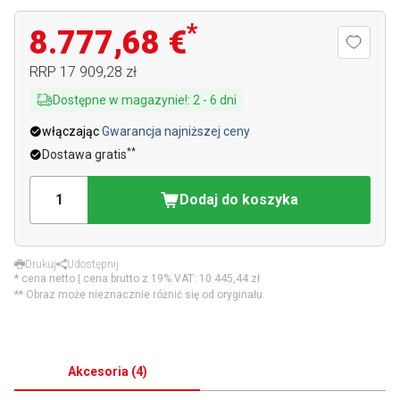
*
8.777,68 €
RRP
17 909,28 zł
Dostępne w magazynie!
:
2
-
6
dni
włączając
Gwarancja najniższej ceny
**
Dostawa gratis
Dodaj do koszyka
Drukuj
Udostępnij
* cena netto | cena brutto z 19% VAT:
10 445,44 zł
** Obraz może nieznacznie różnić się od oryginału.
Akcesoria
(
4
)