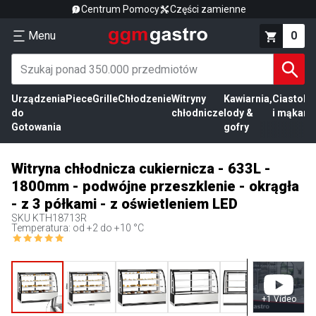
Centrum Pomocy
Części zamienne
Menu
0
Urządzenia
Piece
Grille
Chłodzenie
Witryny
Kawiarnia,
Ciasto
Pr
do
chłodnicze
lody &
i mąka
mi
Gotowania
gofry
Witryna chłodnicza cukiernicza - 633L -
1800mm - podwójne przeszklenie - okrągła
- z 3 półkami - z oświetleniem LED
SKU
KTH18713R
Temperatura: od +2 do +10 °C
+
1
Video