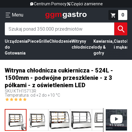
Centrum Pomocy
Części zamienne
Menu
0
Urządzenia
Piece
Grille
Chłodzenie
Witryny
Kawiarnia,
Ciasto
Pr
do
chłodnicze
lody &
i mąka
mi
Gotowania
gofry
Witryna chłodnicza cukiernicza - 524L -
1500mm - podwójne przeszklenie - z 3
półkami - z oświetleniem LED
SKU
KTH15713R
Temperatura: od +2 do +10 °C
+
1
Video