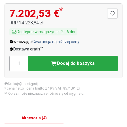
*
7.202,53 €
RRP
14 223,84 zł
Dostępne w magazynie!
:
2
-
6
dni
włączając
Gwarancja najniższej ceny
**
Dostawa gratis
Dodaj do koszyka
Drukuj
Udostępnij
* cena netto | cena brutto z 19% VAT:
8571,01 zł
** Obraz może nieznacznie różnić się od oryginału.
Akcesoria
(
4
)