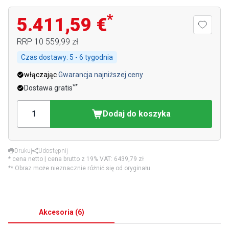
*
5.411,59 €
RRP
10 559,99 zł
Czas dostawy:
5 - 6 tygodnia
włączając
Gwarancja najniższej ceny
**
Dostawa gratis
Dodaj do koszyka
Drukuj
Udostępnij
* cena netto | cena brutto z 19% VAT:
6439,79 zł
** Obraz może nieznacznie różnić się od oryginału.
Akcesoria
(
6
)