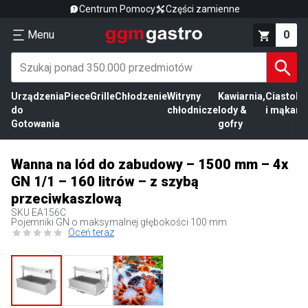
Centrum Pomocy
Części zamienne
Menu
0
Urządzenia
Piece
Grille
Chłodzenie
Witryny
Kawiarnia,
Ciasto
Pr
do
chłodnicze
lody &
i mąka
mi
Gotowania
gofry
Wanna na lód do zabudowy – 1500 mm – 4x
GN 1/1 – 160 litrów – z szybą
przeciwkaszlową
SKU
EA156C
Pojemniki GN o maksymalnej głębokości 100 mm
Oceń teraz