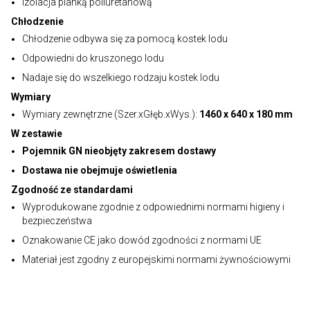
Izolacja pianką poliuretanową
Chłodzenie
Chłodzenie odbywa się za pomocą kostek lodu
Odpowiedni do kruszonego lodu
Nadaje się do wszelkiego rodzaju kostek lodu
Wymiary
Wymiary zewnętrzne (Szer.xGłęb.xWys.):
1460 x 640 x 180 mm
W zestawie
Pojemnik GN nieobjęty zakresem dostawy
Dostawa nie obejmuje oświetlenia
Zgodność ze standardami
Wyprodukowane zgodnie z odpowiednimi normami higieny i
bezpieczeństwa
Oznakowanie CE jako dowód zgodności z normami UE
Materiał jest zgodny z europejskimi normami żywnościowymi