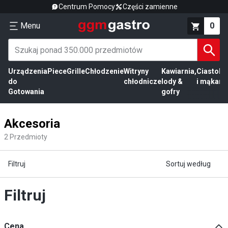
Centrum Pomocy
Części zamienne
Menu
0
Urządzenia
Piece
Grille
Chłodzenie
Witryny
Kawiarnia,
Ciasto
Pr
do
chłodnicze
lody &
i mąka
mi
Gotowania
gofry
Akcesoria
2
Przedmioty
Filtruj
Sortuj według
Filtruj
Cena