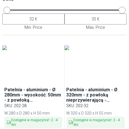
Min. Price
Max. Price
Patelnia - aluminium - Ø
Patelnia - aluminium - Ø
280mm - wysokość: 50mm
320mm - z powłoką
- z powłoką
nieprzywierającą -
nieprzywierającą - do
wysokość: 55mm
SKU
:
202-28
SKU
:
202-32
indukcji
W 280 x D 280 x H 50 mm
W 320 x D 320 x H 55 mm
Dostępne w magazynie!
:
2
-
4
Dostępne w magazynie!
:
2
-
4
dni
dni