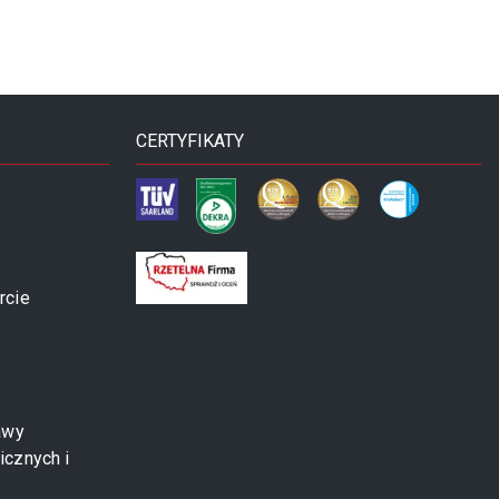
CERTYFIKATY
rcie
awy
icznych i