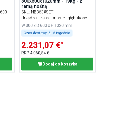
300x600x1020mm - 19kg - z
ramą nośną
 600
SKU
:
NB363#SET
Urządzenie stacjonarne - głębokość
600
W 300 x D 600 x H 1020 mm
Czas dostawy:
5 - 6 tygodnia
*
2.231,07 €
RRP
4.060,84 €
Dodaj do koszyka