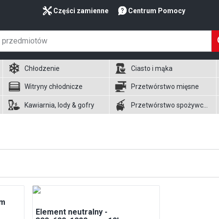
Części zamienne
Centrum Pomocy
Chłodzenie
Ciasto i mąka
Witryny chłodnicze
Przetwórstwo mięsne
Kawiarnia, lody & gofry
Przetwórstwo spożywcze
mm
Element neutralny -