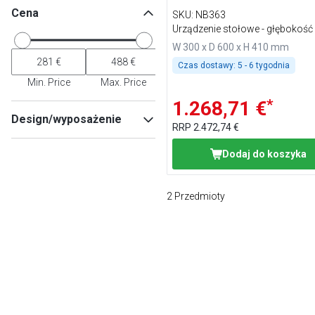
Cena
SKU
:
NB363
Urządzenie stołowe - głębokość
W 300 x D 600 x H 410 mm
Czas dostawy:
5 - 6 tygodnia
Min. Price
Max. Price
*
1.268,71 €
Design/wyposażenie
RRP
2.472,74 €
Urządzenie stołowe
(
1
)
Dodaj do koszyka
Urządzenie stacjonarne
(
1
)
2
Przedmioty