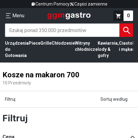
Centrum Pomocy
Części zamienne
Menu
0
Urządzenia
Piece
Grille
Chłodzenie
Witryny
Kawiarnia,
Ciasto
Pr
do
chłodnicze
lody &
i mąka
mi
Gotowania
gofry
Kosze na makaron 700
10
Przedmioty
Filtruj
Sortuj według
Filtruj
Cena