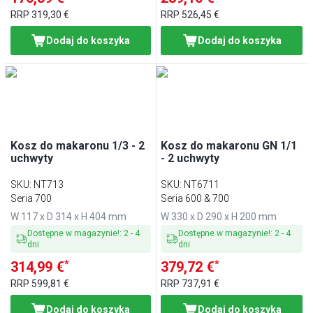
RRP
319,30 €
RRP
526,45 €
Dodaj do koszyka
Dodaj do koszyka
Kosz do makaronu 1/3 - 2
Kosz do makaronu GN 1/1
uchwyty
- 2 uchwyty
SKU
:
NT713
SKU
:
NT6711
Seria 700
Seria 600 & 700
W 117 x D 314 x H 404 mm
W 330 x D 290 x H 200 mm
Dostępne w magazynie!
:
2
-
4
Dostępne w magazynie!
:
2
-
4
dni
dni
*
*
314,99 €
379,72 €
RRP
599,81 €
RRP
737,91 €
Dodaj do koszyka
Dodaj do koszyka