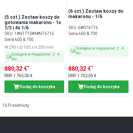
(6 szt.) Zestaw koszy do
makaronu - 1/6
(5 szt.) Zestaw koszy do
gotowania makaronu - 1x
1/3 i 4x 1/6
SKU
:
6#NT6716
SKU
:
1#NT713#4#NT6716
Seria 600 & 700
Seria 600 & 700
W 290 x D 105 x H 200 mm
Dostępne w magazynie!
:
2
-
4
dni
Dostępne w magazynie!
:
2
-
4
dni
*
*
880,32 €
880,32 €
RRP
1.765,00 €
RRP
1.752,05 €
Dodaj do koszyka
Dodaj do koszyka
10
Przedmioty