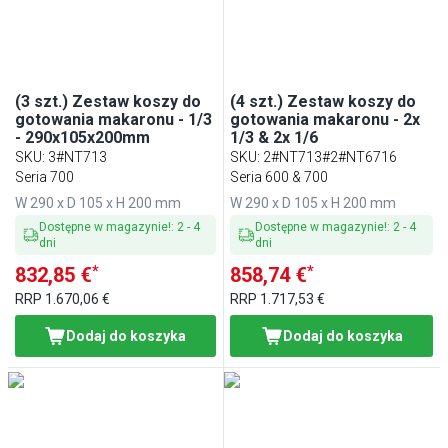
(3 szt.) Zestaw koszy do
(4 szt.) Zestaw koszy do
gotowania makaronu - 1/3
gotowania makaronu - 2x
- 290x105x200mm
1/3 & 2x 1/6
SKU
:
3#NT713
SKU
:
2#NT713#2#NT6716
Seria 700
Seria 600 & 700
W 290 x D 105 x H 200 mm
W 290 x D 105 x H 200 mm
Dostępne w magazynie!
:
2
-
4
Dostępne w magazynie!
:
2
-
4
dni
dni
*
*
832,85 €
858,74 €
RRP
1.670,06 €
RRP
1.717,53 €
Dodaj do koszyka
Dodaj do koszyka