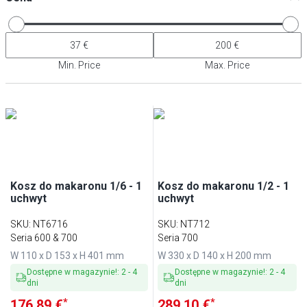
Min. Price
Max. Price
Kosz do makaronu 1/6 - 1
Kosz do makaronu 1/2 - 1
uchwyt
uchwyt
SKU
:
NT6716
SKU
:
NT712
Seria 600 & 700
Seria 700
W 110 x D 153 x H 401 mm
W 330 x D 140 x H 200 mm
Dostępne w magazynie!
:
2
-
4
Dostępne w magazynie!
:
2
-
4
dni
dni
*
*
176,89 €
289,10 €