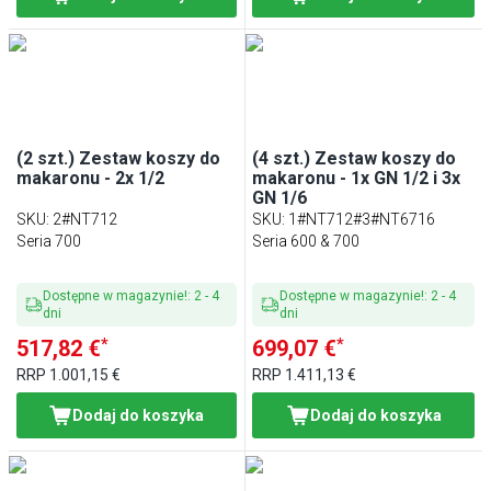
(2 szt.) Zestaw koszy do
(4 szt.) Zestaw koszy do
makaronu - 2x 1/2
makaronu - 1x GN 1/2 i 3x
GN 1/6
SKU
:
2#NT712
SKU
:
1#NT712#3#NT6716
Seria 700
Seria 600 & 700
Dostępne w magazynie!
:
2
-
4
Dostępne w magazynie!
:
2
-
4
dni
dni
*
*
517,82 €
699,07 €
RRP
1.001,15 €
RRP
1.411,13 €
Dodaj do koszyka
Dodaj do koszyka