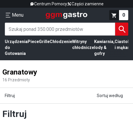
Centrum Pomocy
Części zamienne
Menu
0
Urządzenia
Piece
Grille
Chłodzenie
Witryny
Kawiarnia,
Ciasto
Pr
do
chłodnicze
lody &
i mąka
mi
Gotowania
gofry
Granatowy
16
Przedmioty
Filtruj
Sortuj według
Filtruj