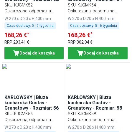
SKU
:
KJGMK52
SKU
:
KJGMK54
Obkurczona, odporna na
Obkurczona, odporna na
pranie, łatwa w pielęgnacji
pranie, łatwa w pielęgnacji
W 270 x D 20 x H 400 mm
W 270 x D 20 x H 400 mm
Czas dostawy:
5 - 6 tygodnia
Czas dostawy:
5 - 6 tygodnia
*
*
168,26 €
168,26 €
RRP
293,41 €
RRP
302,04 €
Dodaj do koszyka
Dodaj do koszyka
KARLOWSKY | Bluza
KARLOWSKY | Bluza
kucharska Gustav -
kucharska Gustav -
Granatowy - Rozmiar: 56
Granatowy - Rozmiar: 58
SKU
:
KJGMK56
SKU
:
KJGMK58
Obkurczona, odporna na
Obkurczona, odporna na
pranie, łatwa w pielęgnacji
pranie, łatwa w pielęgnacji
W 270 x D 20 x H 400 mm
W 270 x D 20 x H 400 mm