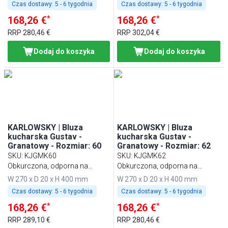
Czas dostawy:
5 - 6 tygodnia
Czas dostawy:
5 - 6 tygodnia
*
*
168,26 €
168,26 €
RRP
280,46 €
RRP
302,04 €
Dodaj do koszyka
Dodaj do koszyka
KARLOWSKY | Bluza
KARLOWSKY | Bluza
kucharska Gustav -
kucharska Gustav -
Granatowy - Rozmiar: 60
Granatowy - Rozmiar: 62
SKU
:
KJGMK60
SKU
:
KJGMK62
Obkurczona, odporna na
Obkurczona, odporna na
pranie, łatwa w pielęgnacji
pranie, łatwa w pielęgnacji
W 270 x D 20 x H 400 mm
W 270 x D 20 x H 400 mm
Czas dostawy:
5 - 6 tygodnia
Czas dostawy:
5 - 6 tygodnia
*
*
168,26 €
168,26 €
RRP
289,10 €
RRP
280,46 €