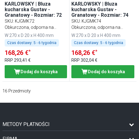
KARLOWSKY | Bluza
KARLOWSKY | Bluza
kucharska Gustav -
kucharska Gustav -
Granatowy - Rozmiar: 72
Granatowy - Rozmiar: 74
SKU
:
KJGMK72
SKU
:
KJGMK74
Obkurczona, odporna na
Obkurczona, odporna na
pranie, łatwa w pielęgnacji
pranie, łatwa w pielęgnacji
W 270 x D 20 x H 400 mm
W 270 x D 20 x H 400 mm
Czas dostawy:
5 - 6 tygodnia
Czas dostawy:
5 - 6 tygodnia
*
*
168,26 €
168,26 €
RRP
293,41 €
RRP
302,04 €
Dodaj do koszyka
Dodaj do koszyka
16
Przedmioty
METODY PŁATNOŚCI
FIRMA