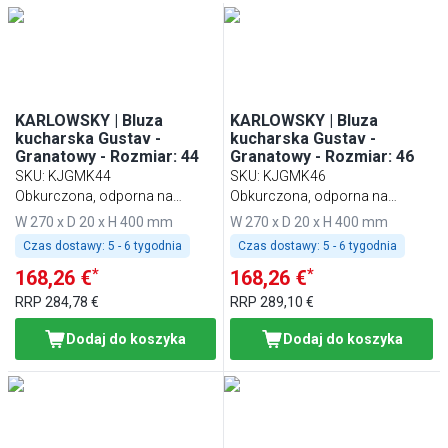
KARLOWSKY | Bluza
KARLOWSKY | Bluza
kucharska Gustav -
kucharska Gustav -
Granatowy - Rozmiar: 44
Granatowy - Rozmiar: 46
SKU
:
KJGMK44
SKU
:
KJGMK46
Obkurczona, odporna na
Obkurczona, odporna na
pranie, łatwa w pielęgnacji
pranie, łatwa w pielęgnacji
W 270 x D 20 x H 400 mm
W 270 x D 20 x H 400 mm
Czas dostawy:
5 - 6 tygodnia
Czas dostawy:
5 - 6 tygodnia
*
*
168,26 €
168,26 €
RRP
284,78 €
RRP
289,10 €
Dodaj do koszyka
Dodaj do koszyka