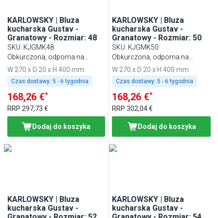
KARLOWSKY | Bluza
KARLOWSKY | Bluza
kucharska Gustav -
kucharska Gustav -
Granatowy - Rozmiar: 48
Granatowy - Rozmiar: 50
SKU
:
KJGMK48
SKU
:
KJGMK50
Obkurczona, odporna na
Obkurczona, odporna na
pranie, łatwa w pielęgnacji
pranie, łatwa w pielęgnacji
W 270 x D 20 x H 400 mm
W 270 x D 20 x H 400 mm
Czas dostawy:
5 - 6 tygodnia
Czas dostawy:
5 - 6 tygodnia
*
*
168,26 €
168,26 €
RRP
297,73 €
RRP
302,04 €
Dodaj do koszyka
Dodaj do koszyka
KARLOWSKY | Bluza
KARLOWSKY | Bluza
kucharska Gustav -
kucharska Gustav -
Granatowy - Rozmiar: 52
Granatowy - Rozmiar: 54