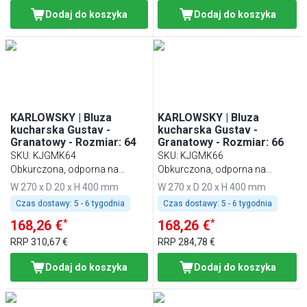
Dodaj do koszyka
Dodaj do koszyka
KARLOWSKY | Bluza
KARLOWSKY | Bluza
kucharska Gustav -
kucharska Gustav -
Granatowy - Rozmiar: 64
Granatowy - Rozmiar: 66
SKU
:
KJGMK64
SKU
:
KJGMK66
Obkurczona, odporna na
Obkurczona, odporna na
pranie, łatwa w pielęgnacji
pranie, łatwa w pielęgnacji
W 270 x D 20 x H 400 mm
W 270 x D 20 x H 400 mm
Czas dostawy:
5 - 6 tygodnia
Czas dostawy:
5 - 6 tygodnia
*
*
168,26 €
168,26 €
RRP
310,67 €
RRP
284,78 €
Dodaj do koszyka
Dodaj do koszyka