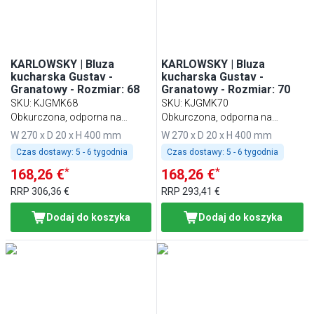
KARLOWSKY | Bluza
KARLOWSKY | Bluza
kucharska Gustav -
kucharska Gustav -
Granatowy - Rozmiar: 68
Granatowy - Rozmiar: 70
SKU
:
KJGMK68
SKU
:
KJGMK70
Obkurczona, odporna na
Obkurczona, odporna na
pranie, łatwa w pielęgnacji
pranie, łatwa w pielęgnacji
W 270 x D 20 x H 400 mm
W 270 x D 20 x H 400 mm
Czas dostawy:
5 - 6 tygodnia
Czas dostawy:
5 - 6 tygodnia
*
*
168,26 €
168,26 €
RRP
306,36 €
RRP
293,41 €
Dodaj do koszyka
Dodaj do koszyka