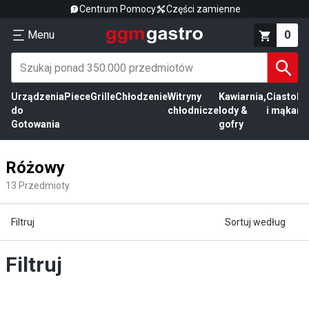
Centrum Pomocy
Części zamienne
Menu
0
Urządzenia
Piece
Grille
Chłodzenie
Witryny
Kawiarnia,
Ciasto
Pr
do
chłodnicze
lody &
i mąka
mi
Gotowania
gofry
Różowy
13
Przedmioty
Filtruj
Sortuj według
Filtruj