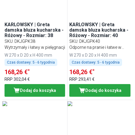
KARLOWSKY | Greta
KARLOWSKY | Greta
damska bluza kucharska -
damska bluza kucharska -
Różowy - Rozmiar: 38
Różowy - Rozmiar: 40
SKU
:
DKJGPK38
SKU
:
DKJGPK40
Wytrzymały i łatwy w pielęgnacji
Odporne na pranie i łatwe w
pielęgnacji
W 270 x D 20 x H 400 mm
W 270 x D 20 x H 400 mm
Czas dostawy:
5 - 6 tygodnia
Czas dostawy:
5 - 6 tygodnia
*
*
168,26 €
168,26 €
RRP
302,04 €
RRP
293,41 €
Dodaj do koszyka
Dodaj do koszyka