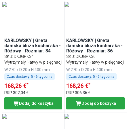
KARLOWSKY | Greta
KARLOWSKY | Greta
damska bluza kucharska -
damska bluza kucharska -
Różowy - Rozmiar: 34
Różowy - Rozmiar: 36
SKU
:
DKJGPK34
SKU
:
DKJGPK36
Wytrzymały i łatwy w pielęgnacji
Wytrzymały i łatwy w pielęgnacji
W 270 x D 20 x H 400 mm
W 270 x D 20 x H 400 mm
Czas dostawy:
5 - 6 tygodnia
Czas dostawy:
5 - 6 tygodnia
*
*
168,26 €
168,26 €
RRP
302,04 €
RRP
306,36 €
Dodaj do koszyka
Dodaj do koszyka