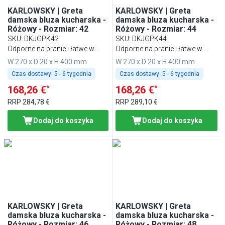
KARLOWSKY | Greta
KARLOWSKY | Greta
damska bluza kucharska -
damska bluza kucharska -
Różowy - Rozmiar: 42
Różowy - Rozmiar: 44
SKU
:
DKJGPK42
SKU
:
DKJGPK44
Odporne na pranie i łatwe w
Odporne na pranie i łatwe w
pielęgnacji
pielęgnacji
W 270 x D 20 x H 400 mm
W 270 x D 20 x H 400 mm
Czas dostawy:
5 - 6 tygodnia
Czas dostawy:
5 - 6 tygodnia
*
*
168,26 €
168,26 €
RRP
284,78 €
RRP
289,10 €
Dodaj do koszyka
Dodaj do koszyka
KARLOWSKY | Greta
KARLOWSKY | Greta
damska bluza kucharska -
damska bluza kucharska -
Różowy - Rozmiar: 46
Różowy - Rozmiar: 48