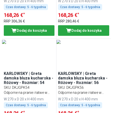
W 270 x D 20 x H 400 mm
W 270 x D 20 x H 400 mm
Czas dostawy:
5 - 6 tygodnia
Czas dostawy:
5 - 6 tygodnia
*
*
168,26 €
168,26 €
RRP
306,36 €
RRP
280,46 €
Dodaj do koszyka
Dodaj do koszyka
KARLOWSKY | Greta
KARLOWSKY | Greta
damska bluza kucharska -
damska bluza kucharska -
Różowy - Rozmiar: 54
Różowy - Rozmiar: 56
SKU
:
DKJGPK54
SKU
:
DKJGPK56
Odporne na pranie i łatwe w
Odporne na pranie i łatwe w
pielęgnacji
pielęgnacji
W 270 x D 20 x H 400 mm
W 270 x D 20 x H 400 mm
Czas dostawy:
5 - 6 tygodnia
Czas dostawy:
5 - 6 tygodnia
*
*