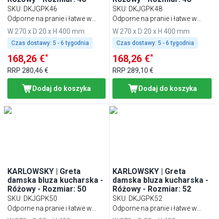
SKU
:
DKJGPK46
SKU
:
DKJGPK48
Odporne na pranie i łatwe w
Odporne na pranie i łatwe w
pielęgnacji
pielęgnacji
W 270 x D 20 x H 400 mm
W 270 x D 20 x H 400 mm
Czas dostawy:
5 - 6 tygodnia
Czas dostawy:
5 - 6 tygodnia
*
*
168,26 €
168,26 €
RRP
280,46 €
RRP
289,10 €
Dodaj do koszyka
Dodaj do koszyka
KARLOWSKY | Greta
KARLOWSKY | Greta
damska bluza kucharska -
damska bluza kucharska -
Różowy - Rozmiar: 50
Różowy - Rozmiar: 52
SKU
:
DKJGPK50
SKU
:
DKJGPK52
Odporne na pranie i łatwe w
Odporne na pranie i łatwe w
pielęgnacji
pielęgnacji