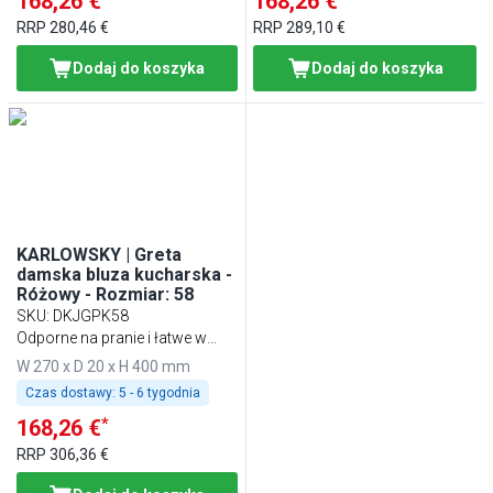
168,26 €
168,26 €
RRP
280,46 €
RRP
289,10 €
Dodaj do koszyka
Dodaj do koszyka
KARLOWSKY | Greta
damska bluza kucharska -
Różowy - Rozmiar: 58
SKU
:
DKJGPK58
Odporne na pranie i łatwe w
pielęgnacji
W 270 x D 20 x H 400 mm
Czas dostawy:
5 - 6 tygodnia
*
168,26 €
RRP
306,36 €