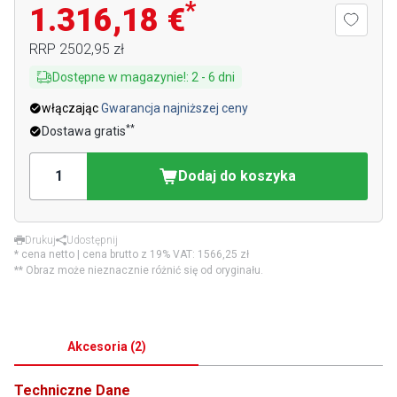
*
1.316,18 €
RRP
2502,95 zł
Dostępne w magazynie!
:
2
-
6
dni
włączając
Gwarancja najniższej ceny
**
Dostawa gratis
Dodaj do koszyka
Drukuj
Udostępnij
* cena netto | cena brutto z 19% VAT:
1566,25 zł
** Obraz może nieznacznie różnić się od oryginału.
Akcesoria
(
2
)
Techniczne Dane