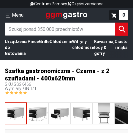
Centrum Pomocy
Części zamienne
Menu
0
Urządzenia
Piece
Grille
Chłodzenie
Witryny
Kawiarnia,
Ciasto
Pr
do
chłodnicze
lody &
i mąka
mi
Gotowania
gofry
Szafka gastronomiczna - Czarna - z 2
szufladami - 400x620mm
SKU
SS2K466
Wymiary: GN 1/1