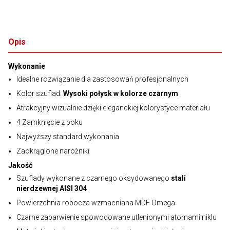
Opis
Wykonanie
Idealne rozwiązanie dla zastosowań profesjonalnych
Kolor szuflad:
Wysoki połysk w kolorze czarnym
Atrakcyjny wizualnie dzięki eleganckiej kolorystyce materiału
4 Zamknięcie z boku
Najwyższy standard wykonania
Zaokrąglone narożniki
Jakość
Szuflady wykonane z czarnego oksydowanego
stali
nierdzewnej AISI 304
Powierzchnia robocza wzmacniana MDF Omega
Czarne zabarwienie spowodowane utlenionymi atomami niklu