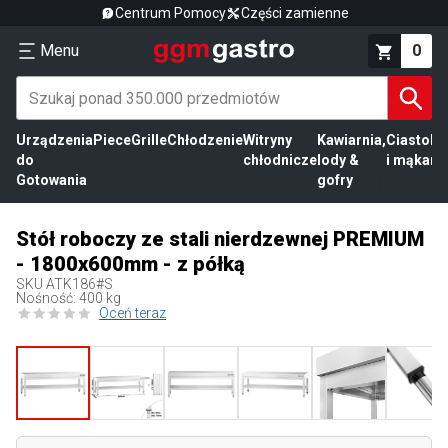
Centrum Pomocy
Części zamienne
Menu
0
Urządzenia
Piece
Grille
Chłodzenie
Witryny
Kawiarnia,
Ciasto
Pr
do
chłodnicze
lody &
i mąka
mi
Gotowania
gofry
Stół roboczy ze stali nierdzewnej PREMIUM
- 1800x600mm - z półką
SKU
ATK186#S
Nośność: 400 kg
Oceń teraz