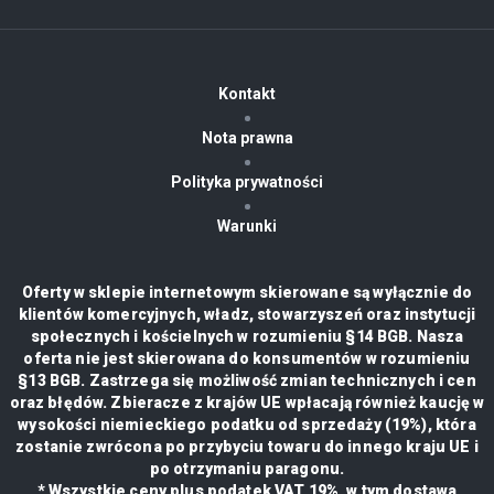
Kontakt
Nota prawna
Polityka prywatności
Warunki
Oferty w sklepie internetowym skierowane są wyłącznie do
klientów komercyjnych, władz, stowarzyszeń oraz instytucji
społecznych i kościelnych w rozumieniu §14 BGB. Nasza
oferta nie jest skierowana do konsumentów w rozumieniu
§13 BGB. Zastrzega się możliwość zmian technicznych i cen
oraz błędów. Zbieracze z krajów UE wpłacają również kaucję w
wysokości niemieckiego podatku od sprzedaży (19%), która
zostanie zwrócona po przybyciu towaru do innego kraju UE i
po otrzymaniu paragonu.
* Wszystkie ceny plus podatek VAT 19%, w tym dostawa