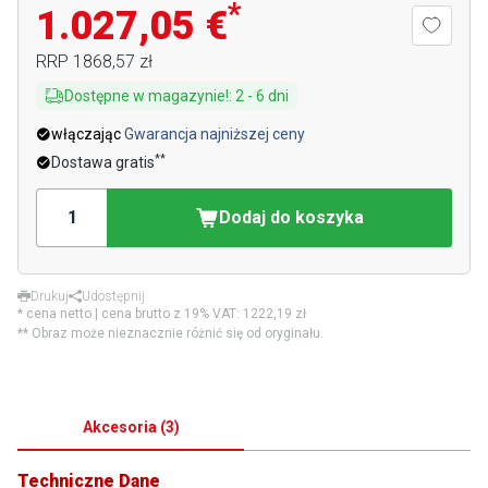
*
1.027,05 €
RRP
1868,57 zł
Dostępne w magazynie!
:
2
-
6
dni
włączając
Gwarancja najniższej ceny
**
Dostawa gratis
Dodaj do koszyka
Drukuj
Udostępnij
* cena netto | cena brutto z 19% VAT:
1222,19 zł
** Obraz może nieznacznie różnić się od oryginału.
Akcesoria
(
3
)
Techniczne Dane