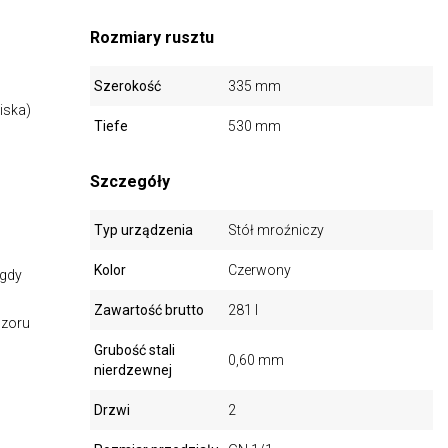
Rozmiary rusztu
Szerokość
335 mm
iska)
Tiefe
530 mm
Szczegóły
Typ urządzenia
Stół mroźniczy
Kolor
Czerwony
igdy
Zawartość brutto
281 l
dzoru
Grubość stali
0,60 mm
nierdzewnej
Drzwi
2