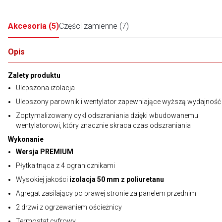
Akcesoria
(
5
)
Części zamienne
(
7
)
Opis
Zalety produktu
Ulepszona izolacja
Ulepszony parownik i wentylator zapewniające wyższą wydajność
Zoptymalizowany cykl odszraniania dzięki wbudowanemu
wentylatorowi, który znacznie skraca czas odszraniania
Wykonanie
Wersja PREMIUM
Płytka tnąca z 4 ogranicznikami
Wysokiej jakości
izolacja 50 mm z poliuretanu
Agregat zasilający po prawej stronie za panelem przednim
2 drzwi z ogrzewaniem ościeżnicy
Termostat cyfrowy