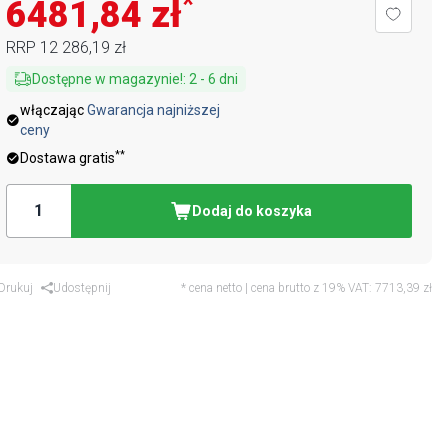
*
6481,84 zł
RRP
12 286,19 zł
Dostępne w magazynie!
:
2
-
6
dni
włączając
Gwarancja najniższej
ceny
**
Dostawa gratis
Dodaj do koszyka
Drukuj
Udostępnij
* cena netto | cena brutto z 19% VAT:
7713,39 zł