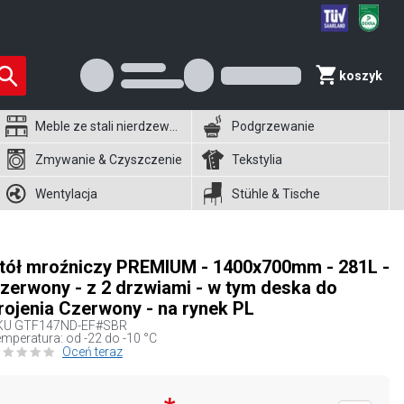
koszyk
Meble ze stali nierdzewnej
Podgrzewanie
Zmywanie & Czyszczenie
Tekstylia
Wentylacja
Stühle & Tische
tół mroźniczy PREMIUM - 1400x700mm - 281L -
zerwony - z 2 drzwiami - w tym deska do
rojenia Czerwony - na rynek PL
KU
GTF147ND-EF#SBR
mperatura: od -22 do -10 °C
Oceń teraz