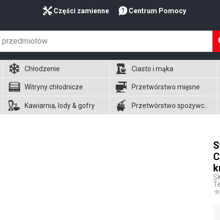
Części zamienne
Centrum Pomocy
Chłodzenie
Ciasto i mąka
Witryny chłodnicze
Przetwórstwo mięsne
Kawiarnia, lody & gofry
Przetwórstwo spożywcze
S
C
k
S
Te