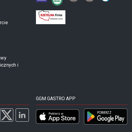
rcie
awy
icznych i
GGM GASTRO APP