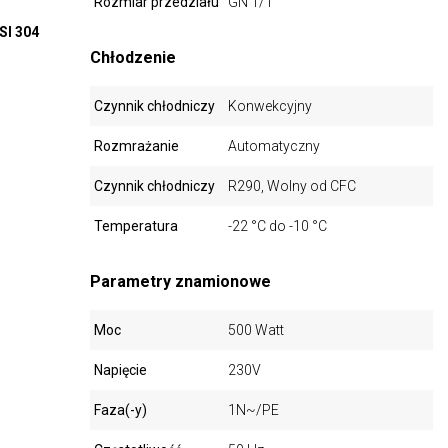
Rozmiar przedziału
GN 1/1
SI 304
Chłodzenie
Czynnik chłodniczy
Konwekcyjny
Rozmrażanie
Automatyczny
Czynnik chłodniczy
R290, Wolny od CFC
Temperatura
-22 °C do -10 °C
Parametry znamionowe
Moc
500 Watt
Napięcie
230V
Faza(-y)
1N~/PE