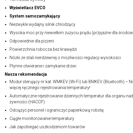
Wyświetlacz EVCO
System samozamykający
Niezwykle wydajny silnik chłodzący
Wysoka moc przy niewielkim zużyciu prądu (przyjazne dla środow
Odpowiednie dla pizzerii
Powierzchnia robocza bez krawędzi
Nóżki ze stali nierdzewnej o możliwości regulacji wysokości
Płynne otwieranie i zamykanie drzwi
Nasza rekomendacja
Moduł sterujący nr kat. WMKEV (Wi-Fi) lub BMKEV (Bluetooth) – N
więcej ręcznego rejestrowania temperatury!
Automatyczne rejestrowanie dziennych temperatur dla organu na
żywności (HACCP)
Odciążyć personel i ograniczyć papierkową robotę
Ciągłe monitorowanie temperatury
Jak zapobiegać uszkodzeniom towarów