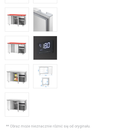
** Obraz może nieznacznie różnić się od oryginału.