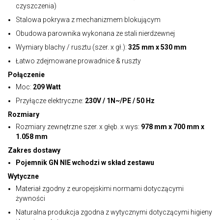
czyszczenia)
Stalowa pokrywa z mechanizmem blokującym
Obudowa parownika wykonana ze stali nierdzewnej
Wymiary blachy / rusztu (szer. x gł.):
325 mm x 530 mm
Łatwo zdejmowane prowadnice & ruszty
Połączenie
Moc:
209 Watt
Przyłącze elektryczne:
230V / 1N~/PE / 50 Hz
Rozmiary
Rozmiary zewnętrzne szer. x głęb. x wys:
978 mm x 700 mm x
1.058 mm
Zakres dostawy
Pojemnik GN NIE wchodzi w skład zestawu
Wytyczne
Materiał zgodny z europejskimi normami dotyczącymi
żywności
Naturalna produkcja zgodna z wytycznymi dotyczącymi higieny