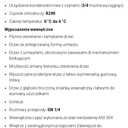
Urządzenie kondensatorowe z szynami (
3/4
można wyciągnąć)
Czynnik chłodniczy:
R290
Zakres temperatur:
0 °C do 6 °C
Wyposażenie wewnętrzne
Płynne otwieranie i zamykanie drzwi
Drzwi ze zintegrowaną formą uchwytu
Drzwi z uchwytami, obrotowymi zawiasami & mechanizmem
blokującym
Możliwość zmiany kierunku otwierania drzwi
Wpuszczane podwójne drzwi z łatwo wymienialną gumową
listwą
Drzwi z głęboko tłoczoną ścianką wewnętrzną i łatwymi do
wymiany uszczelkami
Izolacja
Rozmiary przegrody:
GN 1/4
Wewnętrzna część wykonana ze stali nierdzewnej AISI 304
Wnętrze z zaokrąglonymi przejściami (łatwiejsze do