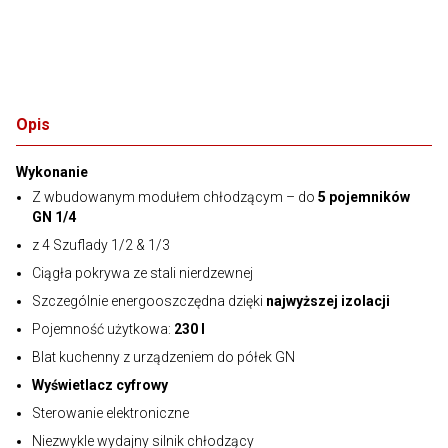
Opis
Wykonanie
Z wbudowanym modułem chłodzącym – do
5 pojemników
GN 1/4
z 4 Szuflady 1/2 & 1/3
Ciągła pokrywa ze stali nierdzewnej
Szczególnie energooszczędna dzięki
najwyższej izolacji
Pojemność użytkowa:
230 l
Blat kuchenny z urządzeniem do półek GN
Wyświetlacz cyfrowy
Sterowanie elektroniczne
Niezwykle wydajny silnik chłodzący