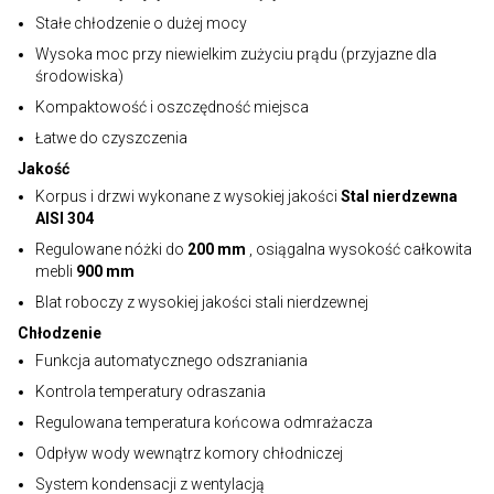
Stałe chłodzenie o dużej mocy
Wysoka moc przy niewielkim zużyciu prądu (przyjazne dla
środowiska)
Kompaktowość i oszczędność miejsca
Łatwe do czyszczenia
Jakość
Korpus i drzwi wykonane z wysokiej jakości
Stal nierdzewna
AISI 304
Regulowane nóżki do
200 mm
, osiągalna wysokość całkowita
mebli
900 mm
Blat roboczy z wysokiej jakości stali nierdzewnej
Chłodzenie
Funkcja automatycznego odszraniania
Kontrola temperatury odraszania
Regulowana temperatura końcowa odmrażacza
Odpływ wody wewnątrz komory chłodniczej
System kondensacji z wentylacją