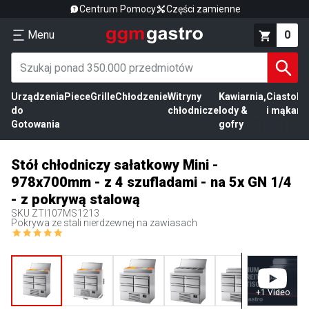
Centrum Pomocy
Części zamienne
Menu
0
Urządzenia
Piece
Grille
Chłodzenie
Witryny
Kawiarnia,
Ciasto
Pr
do
chłodnicze
lody &
i mąka
mi
Gotowania
gofry
Stół chłodniczy sałatkowy Mini -
978x700mm - z 4 szufladami - na 5x GN 1/4
- z pokrywą stalową
SKU
ZTI107MS1213
Pokrywa ze stali nierdzewnej na zawiasach
+
1
Video