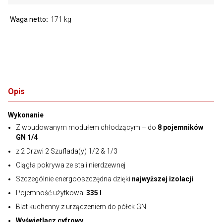
Waga netto
171 kg
Opis
Wykonanie
Z wbudowanym modułem chłodzącym – do
8 pojemników
GN 1/4
z 2 Drzwi 2 Szuflada(y) 1/2 & 1/3
Ciągła pokrywa ze stali nierdzewnej
Szczególnie energooszczędna dzięki
najwyższej izolacji
Pojemność użytkowa:
335 l
Blat kuchenny z urządzeniem do półek GN
Wyświetlacz cyfrowy