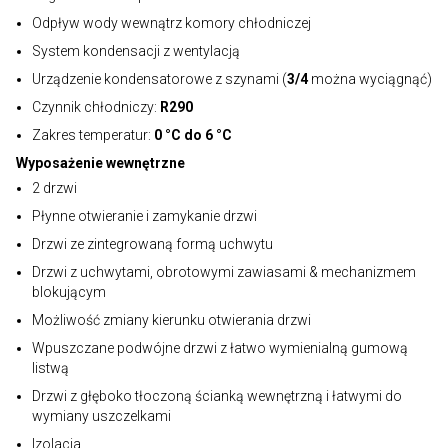
Odpływ wody wewnątrz komory chłodniczej
System kondensacji z wentylacją
Urządzenie kondensatorowe z szynami (
3/4
można wyciągnąć)
Czynnik chłodniczy:
R290
Zakres temperatur:
0 °C do 6 °C
Wyposażenie wewnętrzne
2 drzwi
Płynne otwieranie i zamykanie drzwi
Drzwi ze zintegrowaną formą uchwytu
Drzwi z uchwytami, obrotowymi zawiasami & mechanizmem
blokującym
Możliwość zmiany kierunku otwierania drzwi
Wpuszczane podwójne drzwi z łatwo wymienialną gumową
listwą
Drzwi z głęboko tłoczoną ścianką wewnętrzną i łatwymi do
wymiany uszczelkami
Izolacja