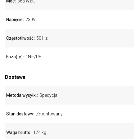
Moc
368 Watt
Napięcie
230V
Częstotliwość
50 Hz
Faza(-y)
1N~/PE
Dostawa
Metoda wysyłki
Spedycja
Stan dostawy
Zmontowany
Waga brutto
174 kg