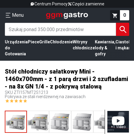
Centrum Pomocy
Części zamienne
Menu
0
Urządzenia
Piece
Grille
Chłodzenie
Witryny
Kawiarnia,
Ciasto
Pr
do
chłodnicze
lody &
i mąka
mi
Gotowania
gofry
Stół chłodniczy sałatkowy Mini -
1460x700mm - z 1 parą drzwi i 2 szufladami
- na 8x GN 1/4 - z pokrywą stalową
SKU
ZTI157MT2S1213
Pokrywa ze stali nierdzewnej na zawiasach
+
1
Video