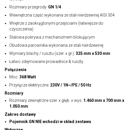
Rozmiary przegrody:
GN 1/4
Wewnętrzna część wykonana ze stali nierdzewnej AISI 304
Wnętrze z zaokrąglonymi przejściami (łatwiejsze do
czyszczenia)
Stalowa pokrywa z mechanizmem blokującym
Obudowa parownika wykonana ze stali nierdzewnej
Wymiary blachy / rusztu (szer. x gł.):
325 mm x 530 mm
Łatwo zdejmowane prowadnice & ruszty
Połączenie
Moc:
368 Watt
Przyłącze elektryczne:
230V / 1N~/PE / 50 Hz
Rozmiary
Rozmiary zewnętrzne szer. x głęb. x wys:
1.460 mm x 700 mm x
1.050 mm
Zakres dostawy
Pojemnik GN NIE wchodzi w skład zestawu
Wytyczne