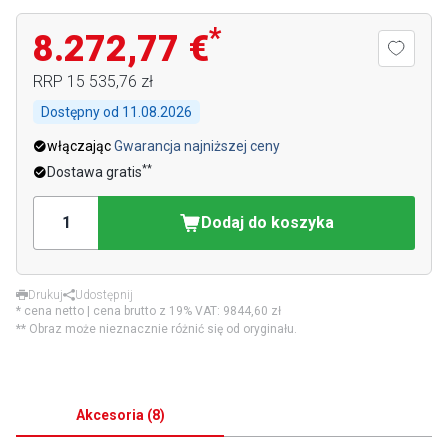
*
8.272,77 €
RRP
15 535,76 zł
Dostępny od
11.08.2026
włączając
Gwarancja najniższej ceny
**
Dostawa gratis
Dodaj do koszyka
Drukuj
Udostępnij
* cena netto | cena brutto z 19% VAT:
9844,60 zł
** Obraz może nieznacznie różnić się od oryginału.
Akcesoria
(
8
)