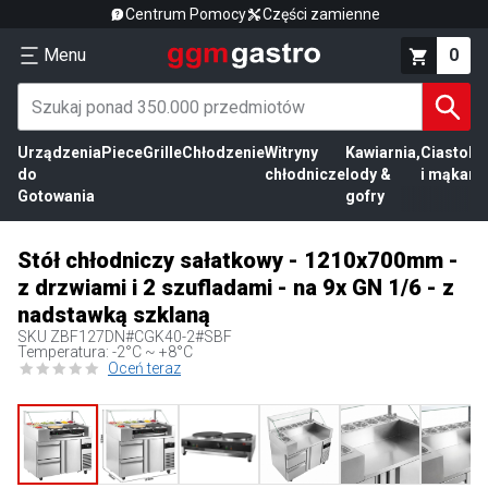
Centrum Pomocy
Części zamienne
Menu
0
Urządzenia
Piece
Grille
Chłodzenie
Witryny
Kawiarnia,
Ciasto
Pr
do
chłodnicze
lody &
i mąka
mi
Gotowania
gofry
Stół chłodniczy sałatkowy - 1210x700mm -
z drzwiami i 2 szufladami - na 9x GN 1/6 - z
nadstawką szklaną
SKU
ZBF127DN#CGK40-2#SBF
Temperatura: -2°C ~ +8°C
Oceń teraz