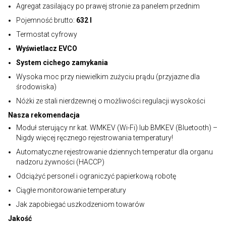
Agregat zasilający po prawej stronie za panelem przednim
Pojemność brutto:
632 l
Termostat cyfrowy
Wyświetlacz EVCO
System cichego zamykania
Wysoka moc przy niewielkim zużyciu prądu (przyjazne dla
środowiska)
Nóżki ze stali nierdzewnej o możliwości regulacji wysokości
Nasza rekomendacja
Moduł sterujący nr kat. WMKEV (Wi-Fi) lub BMKEV (Bluetooth) –
Nigdy więcej ręcznego rejestrowania temperatury!
Automatyczne rejestrowanie dziennych temperatur dla organu
nadzoru żywności (HACCP)
Odciążyć personel i ograniczyć papierkową robotę
Ciągłe monitorowanie temperatury
Jak zapobiegać uszkodzeniom towarów
Jakość