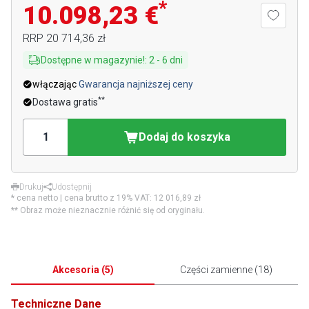
*
10.098,23 €
RRP
20 714,36 zł
Dostępne w magazynie!
:
2
-
6
dni
włączając
Gwarancja najniższej ceny
**
Dostawa gratis
Dodaj do koszyka
Drukuj
Udostępnij
* cena netto | cena brutto z 19% VAT:
12 016,89 zł
** Obraz może nieznacznie różnić się od oryginału.
Akcesoria
(
5
)
Części zamienne
(
18
)
Techniczne Dane