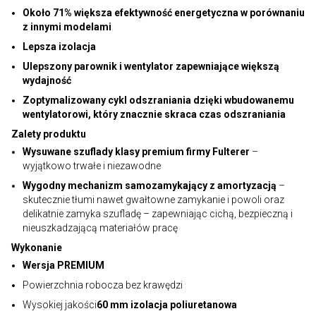
Około 71% większa efektywność energetyczna w porównaniu
z innymi modelami
Lepsza izolacja
Ulepszony parownik i wentylator zapewniające większą
wydajność
Zoptymalizowany cykl odszraniania dzięki wbudowanemu
wentylatorowi, który znacznie skraca czas odszraniania
Zalety produktu
Wysuwane szuflady klasy premium firmy Fulterer
–
wyjątkowo trwałe i niezawodne
Wygodny mechanizm samozamykający z amortyzacją
–
skutecznie tłumi nawet gwałtowne zamykanie i powoli oraz
delikatnie zamyka szufladę – zapewniając cichą, bezpieczną i
nieuszkadzającą materiałów pracę
Wykonanie
Wersja PREMIUM
Powierzchnia robocza bez krawędzi
Wysokiej jakości
60 mm izolacja poliuretanowa