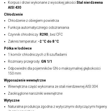
Korpus i drzwi wykonane z wysokiej jakości
Stal nierdzewna
AISI 430
Chłodzenie
Chłodzenie z obiegiem powietrza
Funkcja automatycznego odszraniania
Czynnik chłodniczy:
R290
, bez CFC
Zakres temperatur:
-2 °C do 8 °C
Półka w lodówce
1 komór chłodniczych z 8 szufladami
Rozmiary przegrody:
GN 1/1
Odpowiedni dla pojemników GN o maksymalnej głębokości
150 mm
Wyposażenie wewnętrzne
Wewnętrzna część wykonana ze stali nierdzewnej AISI 304
Zaokrąglone narożniki wewnętrzne
Wytyczne
Naturalna produkcja zgodna z wytycznymi dotyczącymi higieny