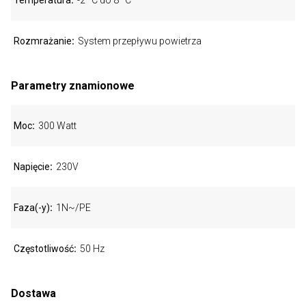
Temperatura
-2 °C do 8 °C
Rozmrażanie
System przepływu powietrza
Parametry znamionowe
Moc
300 Watt
Napięcie
230V
Faza(-y)
1N~/PE
Częstotliwość
50 Hz
Dostawa