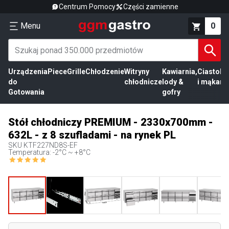
Centrum Pomocy
Części zamienne
Menu
0
Urządzenia
Piece
Grille
Chłodzenie
Witryny
Kawiarnia,
Ciasto
Pr
do
chłodnicze
lody &
i mąka
mi
Gotowania
gofry
Stół chłodniczy PREMIUM - 2330x700mm -
632L - z 8 szufladami - na rynek PL
SKU
KTF227ND8S-EF
Temperatura: -2°C ~ +8°C