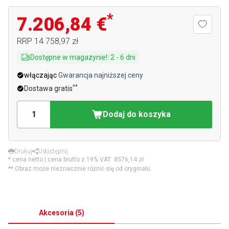
*
7.206,84 €
RRP
14 758,97 zł
Dostępne w magazynie!
:
2
-
6
dni
włączając
Gwarancja najniższej ceny
**
Dostawa gratis
Dodaj do koszyka
Drukuj
Udostępnij
* cena netto | cena brutto z 19% VAT:
8576,14 zł
** Obraz może nieznacznie różnić się od oryginału.
Akcesoria
(
5
)