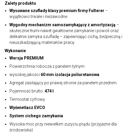
Zalety produktu
Wysuwane szuflady klasy premium firmy Fulterer
–
wyjątkowo trwałe i niezawodne
Wygodny mechanizm samozamykający z amortyzacją
–
skutecznie tłumi nawet gwałtowne zamykanie i powoli oraz
delikatnie zamyka szufladę – zapewniając cichą, bezpieczną i
nieuszkadzającą materiałów pracę
Wykonanie
Wersja PREMIUM
Powierzchnia robocza z panelem tylnym
wysokiej jakości
60 mm izolacja poliuretanowa
Agregat zasilający po prawej stronie za panelem przednim
Pojemność brutto:
474 l
Termostat cyfrowy
Wyświetlacz EVCO
System cichego zamykania
Wysoka moc przy niewielkim zużyciu prądu (przyjazne dla
środowiska)