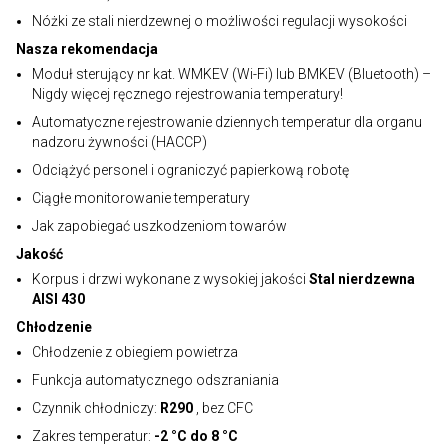
Nóżki ze stali nierdzewnej o możliwości regulacji wysokości
Nasza rekomendacja
Moduł sterujący nr kat. WMKEV (Wi-Fi) lub BMKEV (Bluetooth) –
Nigdy więcej ręcznego rejestrowania temperatury!
Automatyczne rejestrowanie dziennych temperatur dla organu
nadzoru żywności (HACCP)
Odciążyć personel i ograniczyć papierkową robotę
Ciągłe monitorowanie temperatury
Jak zapobiegać uszkodzeniom towarów
Jakość
Korpus i drzwi wykonane z wysokiej jakości
Stal nierdzewna
AISI 430
Chłodzenie
Chłodzenie z obiegiem powietrza
Funkcja automatycznego odszraniania
Czynnik chłodniczy:
R290
, bez CFC
Zakres temperatur:
-2 °C do 8 °C