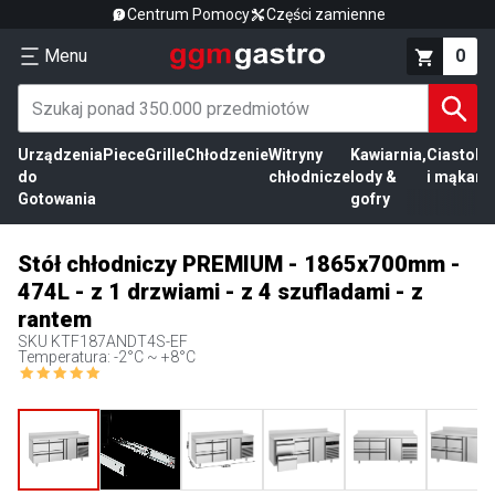
Centrum Pomocy
Części zamienne
Menu
0
Urządzenia
Piece
Grille
Chłodzenie
Witryny
Kawiarnia,
Ciasto
Pr
do
chłodnicze
lody &
i mąka
mi
Gotowania
gofry
Stół chłodniczy PREMIUM - 1865x700mm -
474L - z 1 drzwiami - z 4 szufladami - z
rantem
SKU
KTF187ANDT4S-EF
Temperatura: -2°C ~ +8°C