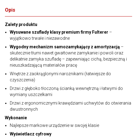
Opis
Zalety produktu
Wysuwane szuflady klasy premium firmy Fulterer
–
wyjątkowo trwałe i niezawodne
Wygodny mechanizm samozamykający z amortyzacją
–
skutecznie tłumi nawet gwałtowne zamykanie i powoli oraz
delikatnie zamyka szufladę – zapewniając cichą, bezpieczną i
nieuszkadzającą materiałów pracę
Wnętrze z zaokrąglonymi narożnikami (łatwiejsze do
czyszczenia)
Drzwi z głęboko tłoczoną ścianką wewnętrzną i łatwymi do
wymiany uszczelkami
Drzwi z ergonomicznymi krawędziami uchwytów do otwierania
dwustronnych
Wykonanie
Najlepsze markowe urządzenie w swojej klasie
Wyświetlacz cyfrowy