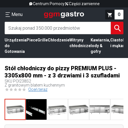
Centrum Pomocy
Części zamienne
Menu
0
Urządzenia
Piece
Grille
Chłodzenie
Witryny
Kawiarnia,
Ciasto
Pr
do
chłodnicze
lody &
i mąka
mi
Gotowania
gofry
Stół chłodniczy do pizzy PREMIUM PLUS -
3305x800 mm - z 3 drzwiami i 3 szufladami
SKU
POI238S2
Z granitowym blatem kuchennym
Oceń teraz