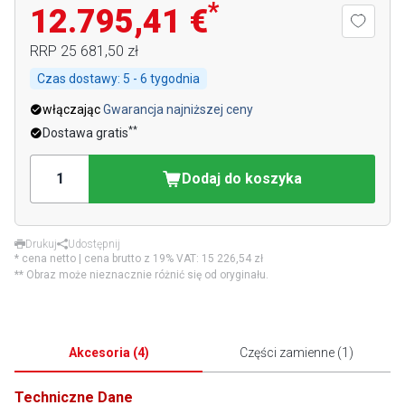
*
12.795,41 €
RRP
25 681,50 zł
Czas dostawy:
5 - 6 tygodnia
włączając
Gwarancja najniższej ceny
**
Dostawa gratis
Dodaj do koszyka
Drukuj
Udostępnij
* cena netto | cena brutto z 19% VAT:
15 226,54 zł
** Obraz może nieznacznie różnić się od oryginału.
Akcesoria
(
4
)
Części zamienne
(
1
)
Techniczne Dane