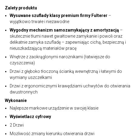
Zalety produktu
Wysuwane szuflady klasy premium firmy Fulterer
–
wyjątkowo trwałe i niezawodne
Wygodny mechanizm samozamykający z amortyzacją
–
skutecznie tłumi nawet gwałtowne zamykanie i powoli oraz
delikatnie zamyka szufladę – zapewniając cichą, bezpieczną i
nieuszkadzającą materiałów pracę
Wnętrze z zaokrąglonymi narożnikami (łatwiejsze do
czyszczenia)
Drzwi z głęboko tłoczoną ścianką wewnętrzną i łatwymi do
wymiany uszczelkami
Drzwi z ergonomicznymi krawędziami uchwytów do otwierania
dwustronnych
Wykonanie
Najlepsze markowe urządzenie w swojej klasie
Wyświetlacz cyfrowy
2 Drzwi
Możliwość zmiany kierunku otwierania drzwi