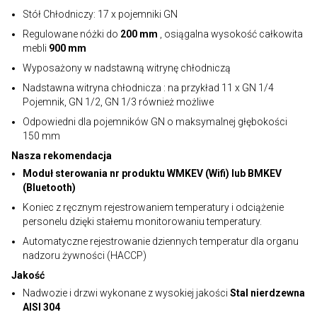
Stół Chłodniczy: 17 x pojemniki GN
Regulowane nóżki do
200 mm
, osiągalna wysokość całkowita
mebli
900 mm
Wyposażony w nadstawną witrynę chłodniczą
Nadstawna witryna chłodnicza : na przykład 11 x GN 1/4
Pojemnik, GN 1/2, GN 1/3 również możliwe
Odpowiedni dla pojemników GN o maksymalnej głębokości
150 mm
Nasza rekomendacja
Moduł sterowania nr produktu WMKEV (Wifi) lub BMKEV
(Bluetooth)
Koniec z ręcznym rejestrowaniem temperatury i odciążenie
personelu dzięki stałemu monitorowaniu temperatury.
Automatyczne rejestrowanie dziennych temperatur dla organu
nadzoru żywności (HACCP)
Jakość
Nadwozie i drzwi wykonane z wysokiej jakości
Stal nierdzewna
AISI 304