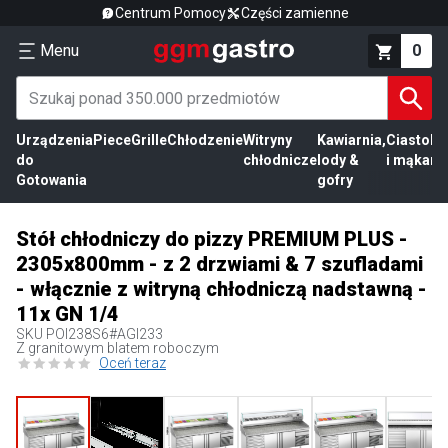
Centrum Pomocy
Części zamienne
Menu
0
Urządzenia
Piece
Grille
Chłodzenie
Witryny
Kawiarnia,
Ciasto
Pr
do
chłodnicze
lody &
i mąka
mi
Gotowania
gofry
Stół chłodniczy do pizzy PREMIUM PLUS -
2305x800mm - z 2 drzwiami & 7 szufladami
- włącznie z witryną chłodniczą nadstawną -
11x GN 1/4
SKU
POI238S6#AGI233
Z granitowym blatem roboczym
Oceń teraz