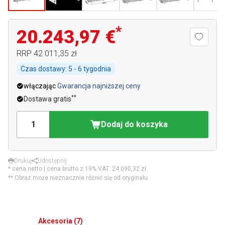
*
20.243,97 €
RRP
42 011,35 zł
Czas dostawy:
5 - 6 tygodnia
włączając
Gwarancja najniższej ceny
**
Dostawa gratis
Dodaj do koszyka
Drukuj
Udostępnij
* cena netto | cena brutto z 19% VAT:
24 090,32 zł
** Obraz może nieznacznie różnić się od oryginału.
Akcesoria
(
7
)