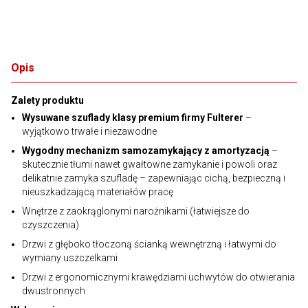
Opis
Zalety produktu
Wysuwane szuflady klasy premium firmy Fulterer
–
wyjątkowo trwałe i niezawodne
Wygodny mechanizm samozamykający z amortyzacją
–
skutecznie tłumi nawet gwałtowne zamykanie i powoli oraz
delikatnie zamyka szufladę – zapewniając cichą, bezpieczną i
nieuszkadzającą materiałów pracę
Wnętrze z zaokrąglonymi narożnikami (łatwiejsze do
czyszczenia)
Drzwi z głęboko tłoczoną ścianką wewnętrzną i łatwymi do
wymiany uszczelkami
Drzwi z ergonomicznymi krawędziami uchwytów do otwierania
dwustronnych