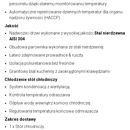
personelu dzięki stałemu monitorowaniu temperatury.
Automatyczne rejestrowanie dziennych temperatur dla organu
nadzoru żywności (HACCP)
Jakość
Nadwozie i drzwi wykonane z wysokiej jakości
Stal nierdzewna
AISI 304
Obudowa parownika wykonana ze stali nierdzewnej
Łatwo zdejmowane prowadnice & ruszty
Izolacja poliuretanowa bez freonów
Granitowy blat kuchenny z zaokrąglonymi krawędziami
Chłodzenie stół chłodniczy
System kondensacji z wentylacją
Kontrola temperatury odraszania
Odpływ wody wewnątrz komory chłodniczej
Regulowana temperatura końcowa odmrażacza
Zakres dostawy
1 x Stół chłodniczy