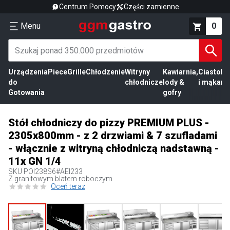
Centrum Pomocy
Części zamienne
Menu
0
Urządzenia
Piece
Grille
Chłodzenie
Witryny
Kawiarnia,
Ciasto
Pr
do
chłodnicze
lody &
i mąka
mi
Gotowania
gofry
Stół chłodniczy do pizzy PREMIUM PLUS -
2305x800mm - z 2 drzwiami & 7 szufladami
- włącznie z witryną chłodniczą nadstawną -
11x GN 1/4
SKU
POI238S6#AEI233
Z granitowym blatem roboczym
Oceń teraz