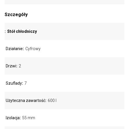
Szczegóły
Stół chłodniczy
Działanie
Cyfrowy
Drzwi
2
Szuflady
7
Użyteczna zawartość
600 l
Izolacja
55 mm