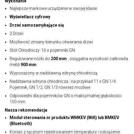
Wykonanie
Najlepsze markowe urządzenie w swojej klasie
Wyświetlacz cyfrowy
Drzwi samozamykające się
2 Drzwi
Możliwość zmiany kierunku otwierania drzwi
Stół Chłodniczy: 16 x pojemniki GN
Regulowane nóżki do
200 mm
, osiągalna wysokość całkowita
mebli
900 mm
Wyposażony w nadstawną witrynę chłodniczą
Nadstawna witryna chłodnicza : na przykład 11 x GN 1/4
Pojemnik, GN 1/2, GN 1/3 również możliwe
Odpowiedni dla pojemników GN o maksymalnej głębokości
150 mm
Nasza rekomendacja
Moduł sterowania nr produktu WMKEV (Wifi) lub BMKEV
(Bluetooth)
Koniec z ręcznym rejestrowaniem temperatury i odciążenie