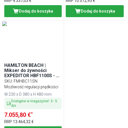
RRP
4.337,03 €
RRP
10.572,93 €
Dodaj do koszyka
Dodaj do koszyka
HAMILTON BEACH |
Mikser do żywności
EXPEDITOR HBF1100S - 4
litry - 1,5 kW - Misa ze stali
SKU
:
FMHBC11SN
nierdzewnej
Możliwość regulacji prędkości
W 230 x D 380 x H 480 mm
Dostępne w magazynie!
:
3
-
5
dni
*
7.055,80 €
RRP
13.464,32 €