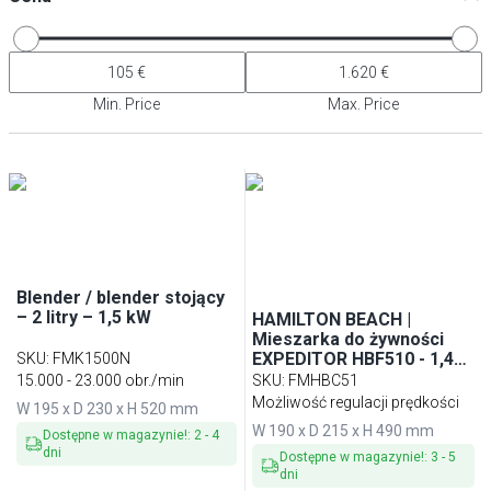
Min. Price
Max. Price
Blender / blender stojący
– 2 litry – 1,5 kW
HAMILTON BEACH |
Mieszarka do żywności
EXPEDITOR HBF510 - 1,4
SKU
:
FMK1500N
litra - 1,8 kW
15.000 - 23.000 obr./min
SKU
:
FMHBC51
Możliwość regulacji prędkości
W 195 x D 230 x H 520 mm
W 190 x D 215 x H 490 mm
Dostępne w magazynie!
:
2
-
4
dni
Dostępne w magazynie!
:
3
-
5
dni