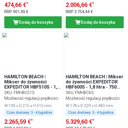
*
*
474,66 €
2.006,66 €
RRP
901,90 €
RRP
3.754,44 €
Dodaj do koszyka
Dodaj do koszyka
HAMILTON BEACH |
HAMILTON BEACH | Mikser
Mikser do żywności
do żywności EXPEDITOR
EXPEDITOR HBF510S - 1,8
HBF600S - 1,8 litra - 750
litra - 1,8 kW - pojemnik ze
watów - pojemnik ze stali
SKU
:
FMHBC51S
SKU
:
FMHBC6S
stali nierdzewnej
nierdzewnej
Możliwość regulacji prędkości
Możliwość regulacji prędkości
W 190 x D 215 x H 515 mm
W 178 x D 229 x H 483 mm
Czas dostawy:
3 - 4 tygodnia
Czas dostawy:
3 - 4 tygodnia
*
*
2.265,59 €
5.329,60 €