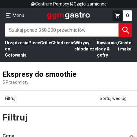
Centrum Pomocy
Części zamienne
Menu
0
Urządzenia
Piece
Grille
Chłodzenie
Witryny
Kawiarnia,
Ciasto
Pr
do
chłodnicze
lody &
i mąka
mi
Gotowania
gofry
Ekspresy do smoothie
5
Przedmioty
Filtruj
Sortuj według
Filtruj
Cena