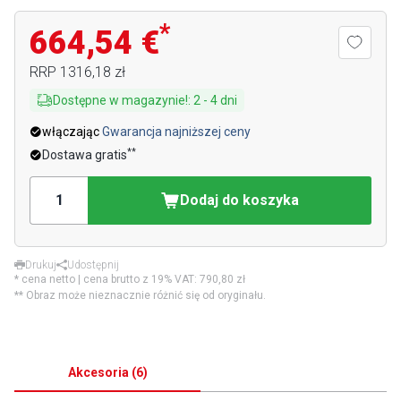
*
664,54 €
RRP
1316,18 zł
Dostępne w magazynie!
:
2
-
4
dni
włączając
Gwarancja najniższej ceny
**
Dostawa gratis
Dodaj do koszyka
Drukuj
Udostępnij
* cena netto | cena brutto z 19% VAT:
790,80 zł
** Obraz może nieznacznie różnić się od oryginału.
Akcesoria
(
6
)