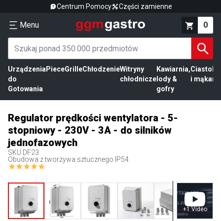
Centrum Pomocy
Części zamienne
Menu
0
Urządzenia
Piece
Grille
Chłodzenie
Witryny
Kawiarnia,
Ciasto
Pr
do
chłodnicze
lody &
i mąka
mi
Gotowania
gofry
Regulator prędkości wentylatora - 5-
stopniowy - 230V - 3A - do silników
jednofazowych
SKU
DF23
Obudowa z tworzywa sztucznego IP54
+
1
Video