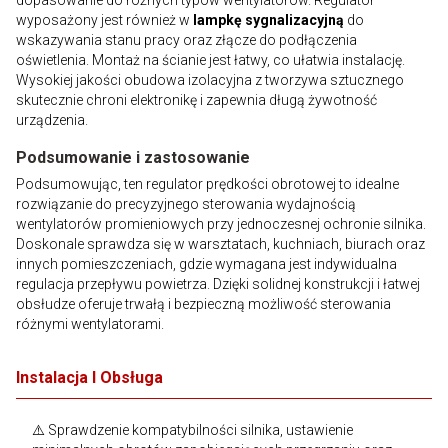
dopasowanie do różnych typów wentylatorów. Regulator
wyposażony jest również w
lampkę sygnalizacyjną
do
wskazywania stanu pracy oraz złącze do podłączenia
oświetlenia. Montaż na ścianie jest łatwy, co ułatwia instalację.
Wysokiej jakości obudowa izolacyjna z tworzywa sztucznego
skutecznie chroni elektronikę i zapewnia długą żywotność
urządzenia.
Podsumowanie i zastosowanie
Podsumowując, ten regulator prędkości obrotowej to idealne
rozwiązanie do precyzyjnego sterowania wydajnością
wentylatorów promieniowych przy jednoczesnej ochronie silnika.
Doskonale sprawdza się w warsztatach, kuchniach, biurach oraz
innych pomieszczeniach, gdzie wymagana jest indywidualna
regulacja przepływu powietrza. Dzięki solidnej konstrukcji i łatwej
obsłudze oferuje trwałą i bezpieczną możliwość sterowania
różnymi wentylatorami.
Instalacja I Obsługa
⚠️ Sprawdzenie kompatybilności silnika, ustawienie