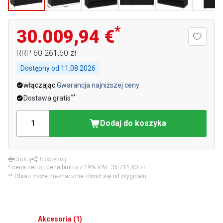
*
30.009,94 €
RRP
60 261,60 zł
Dostępny od
11.08.2026
włączając
Gwarancja najniższej ceny
**
Dostawa gratis
Dodaj do koszyka
Drukuj
Udostępnij
* cena netto | cena brutto z 19% VAT:
35 711,83 zł
** Obraz może nieznacznie różnić się od oryginału.
Akcesoria
(
1
)