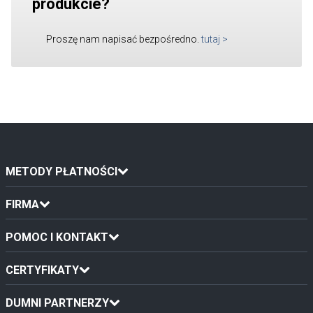
produkcie?
Proszę nam napisać bezpośredno.
tutaj
>
METODY PŁATNOŚCI
FIRMA
POMOC I KONTAKT
CERTYFIKATY
DUMNI PARTNERZY