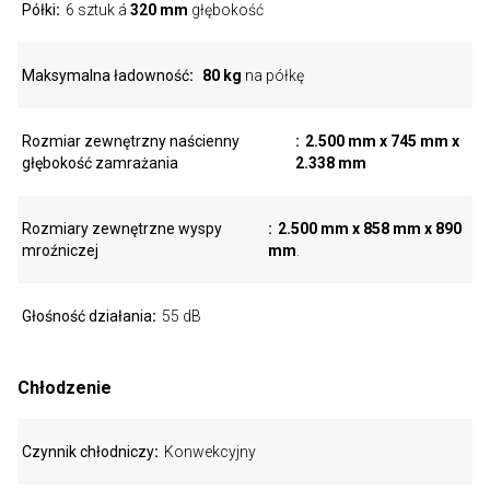
Półki
6 sztuk á
320 mm
głębokość
Maksymalna ładowność
80 kg
na półkę
Rozmiar zewnętrzny naścienny
2.500 mm x 745 mm x
głębokość zamrażania
2.338 mm
Rozmiary zewnętrzne wyspy
2.500 mm x 858 mm x 890
mroźniczej
mm
.
Głośność działania
55 dB
Chłodzenie
Czynnik chłodniczy
Konwekcyjny