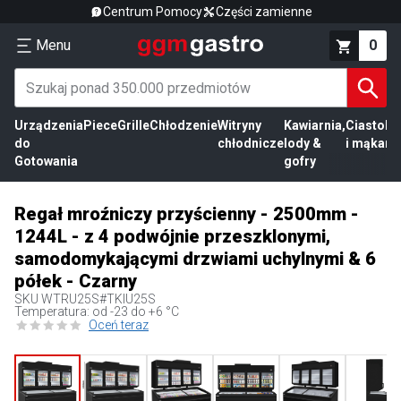
Centrum Pomocy
Części zamienne
Menu
0
Urządzenia
Piece
Grille
Chłodzenie
Witryny
Kawiarnia,
Ciasto
Pr
do
chłodnicze
lody &
i mąka
mi
Gotowania
gofry
Regał mroźniczy przyścienny - 2500mm -
1244L - z 4 podwójnie przeszklonymi,
samodomykającymi drzwiami uchylnymi & 6
półek - Czarny
SKU
WTRU25S#TKIU25S
Temperatura: od -23 do +6 °C
Oceń teraz