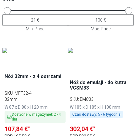
Min. Price
Max. Price
Nóż 32mm - z 4 ostrzami
Nóż do emulsji - do kutra
VCSM33
SKU
:
MFF32-4
32mm
SKU
:
EMC33
W 87 x D 80 x H 20 mm
W 185 x D 185 x H 100 mm
Dostępne w magazynie!
:
2
-
4
Czas dostawy:
5 - 6 tygodnia
dni
*
*
107,84 €
302,04 €