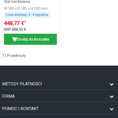
Stal nierdzewna
W 185 x D 185 x H 100 mm
Czas dostawy:
5 - 6 tygodnia
*
448,77 €
RRP
888,95 €
Dodaj do koszyka
11
Przedmioty
METODY PŁATNOŚCI
FIRMA
POMOC I KONTAKT