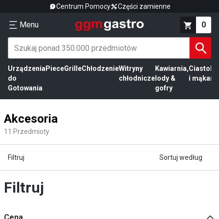
Centrum Pomocy
Części zamienne
Menu
0
Urządzenia
Piece
Grille
Chłodzenie
Witryny
Kawiarnia,
Ciasto
Pr
do
chłodnicze
lody &
i mąka
mi
Gotowania
gofry
Akcesoria
11
Przedmioty
Filtruj
Sortuj według
Filtruj
Cena