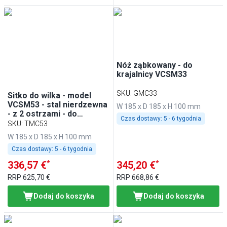
Nóż ząbkowany - do
krajalnicy VCSM33
SKU
:
GMC33
Sitko do wilka - model
VCSM53 - stal nierdzewna
W 185 x D 185 x H 100 mm
- z 2 ostrzami - do
Czas dostawy:
5 - 6 tygodnia
wyrabiania ciasta -
SKU
:
TMC53
kompatybilny z
W 185 x D 185 x H 100 mm
Szatkownica VCSM53
Czas dostawy:
5 - 6 tygodnia
*
*
336,57 €
345,20 €
RRP
625,70 €
RRP
668,86 €
Dodaj do koszyka
Dodaj do koszyka