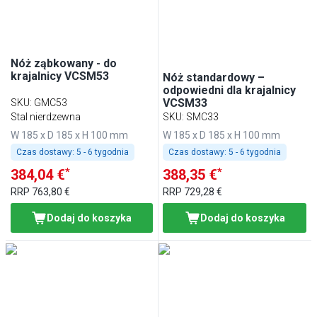
Nóż ząbkowany - do
krajalnicy VCSM53
Nóż standardowy –
odpowiedni dla krajalnicy
VCSM33
SKU
:
GMC53
Stal nierdzewna
SKU
:
SMC33
W 185 x D 185 x H 100 mm
W 185 x D 185 x H 100 mm
Czas dostawy:
5 - 6 tygodnia
Czas dostawy:
5 - 6 tygodnia
*
*
384,04 €
388,35 €
RRP
763,80 €
RRP
729,28 €
Dodaj do koszyka
Dodaj do koszyka