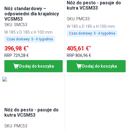
Nóż do pesto - pasuje do
kutra VCSM33
Nóż standardowy –
odpowiedni dla krajalnicy
VCSM53
SKU
:
PMC33
SKU
:
SMC53
W 185 x D 185 x H 100 mm
W 185 x D 185 x H 100 mm
Czas dostawy:
5 - 6 tygodnia
Czas dostawy:
5 - 6 tygodnia
*
*
396,98 €
405,61 €
RRP
729,28 €
RRP
806,96 €
Dodaj do koszyka
Dodaj do koszyka
Nóż do pesto - pasuje do
kutra VCSM53
SKU
:
PMC53