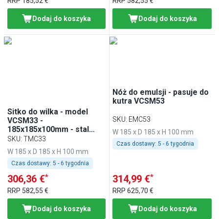
RRP
185,52 €
RRP
582,55 €
Dodaj do koszyka
Dodaj do koszyka
Nóż do emulsji - pasuje do
kutra VCSM53
Sitko do wilka - model
SKU
:
EMC53
VCSM33 -
185x185x100mm - stal
W 185 x D 185 x H 100 mm
nierdzewna - z 2 ostrzami
SKU
:
TMC33
Czas dostawy:
5 - 6 tygodnia
- do zagniatania ciasta
W 185 x D 185 x H 100 mm
Czas dostawy:
5 - 6 tygodnia
*
*
306,36 €
314,99 €
RRP
582,55 €
RRP
625,70 €
Dodaj do koszyka
Dodaj do koszyka