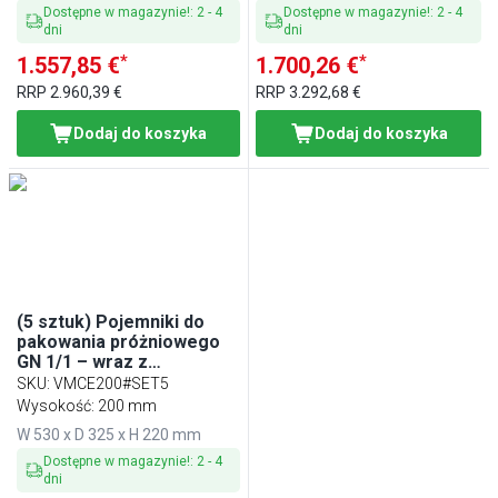
Dostępne w magazynie!
:
2
-
4
Dostępne w magazynie!
:
2
-
4
dni
dni
*
*
1.557,85 €
1.700,26 €
RRP
2.960,39 €
RRP
3.292,68 €
Dodaj do koszyka
Dodaj do koszyka
(5 sztuk) Pojemniki do
pakowania próżniowego
GN 1/1 – wraz z
pokrywkami
SKU
:
VMCE200#SET5
Wysokość: 200 mm
W 530 x D 325 x H 220 mm
Dostępne w magazynie!
:
2
-
4
dni