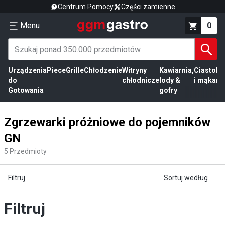
Centrum Pomocy
Części zamienne
Menu
0
Urządzenia
Piece
Grille
Chłodzenie
Witryny
Kawiarnia,
Ciasto
Pr
do
chłodnicze
lody &
i mąka
mi
Gotowania
gofry
Zgrzewarki próżniowe do pojemników
GN
5
Przedmioty
Filtruj
Sortuj według
Filtruj