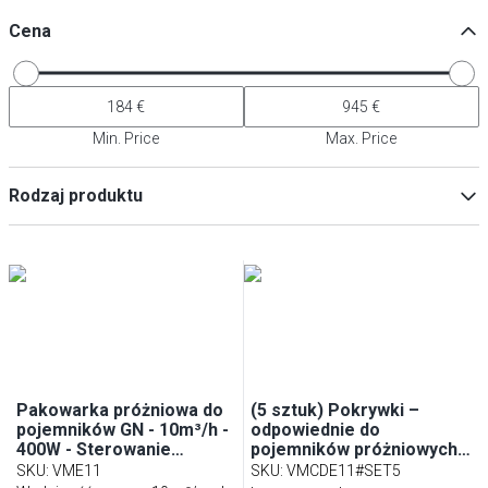
Cena
Min. Price
Max. Price
Rodzaj produktu
Akcesoria do urządzeń kuchennych
(
4
)
Pakowarki próżniowe
(
1
)
Pakowarka próżniowa do
(5 sztuk) Pokrywki –
pojemników GN - 10m³/h -
odpowiednie do
400W - Sterowanie
pojemników próżniowych
cyfrowe - Nablatowa
GN VMCE
SKU
:
VME11
SKU
:
VMCDE11#SET5