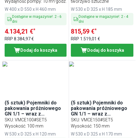
Wydajność pompy: 10 m³/godz.
tworzywo sztuczne
W 400 x D 550 x H 460 mm
W 530 x D 325 x H 185 mm
Dostępne w magazynie!
:
2
-
6
Dostępne w magazynie!
:
2
-
4
dni
dni
*
*
4.134,21 €
815,59 €
RRP
8.384,97 €
RRP
1.519,01 €
Dodaj do koszyka
Dodaj do koszyka
(5 sztuk) Pojemniki do
(5 sztuk) Pojemniki do
pakowania próżniowego
pakowania próżniowego
GN 1/1 – wraz z
GN 1/1 – wraz z
pokrywkami
pokrywkami
SKU
:
VMCE100#SET5
SKU
:
VMCE150#SET5
Wysokość: 100 mm
Wysokość: 150 mm
W 530 x D 325 x H 120 mm
W 530 x D 325 x H 170 mm