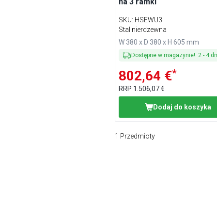
na 3 ramki
SKU
:
HSEWU3
Stal nierdzewna
W 380 x D 380 x H 605 mm
Dostępne w magazynie!
:
2
-
4
dn
*
802,64 €
RRP
1.506,07 €
Dodaj do koszyka
1
Przedmioty