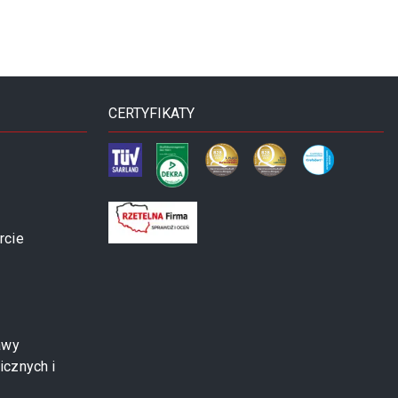
CERTYFIKATY
rcie
awy
icznych i