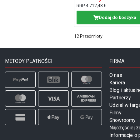
RRP
4.712,48 €
Dodaj do koszyka
12
Przedmioty
METODY PŁATNOŚCI
FIRMA
O nas
Kariera
Blog i aktualn
Partnerzy
Udział w targ
Filmy
Showroomy
Najczęściej 
Informacje o 