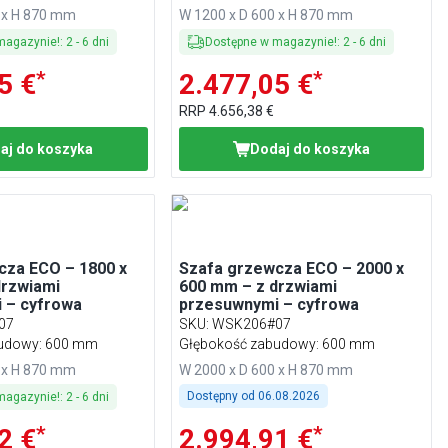
 x H 870 mm
W 1200 x D 600 x H 870 mm
magazynie!
:
2
-
6
dni
Dostępne w magazynie!
:
2
-
6
dni
*
*
5 €
2.477,05 €
RRP
4.656,38 €
aj do koszyka
Dodaj do koszyka
cza ECO – 1800 x
Szafa grzewcza ECO – 2000 x
drzwiami
600 mm – z drzwiami
 – cyfrowa
przesuwnymi – cyfrowa
07
SKU
:
WSK206#07
budowy: 600 mm
Głębokość zabudowy: 600 mm
 x H 870 mm
W 2000 x D 600 x H 870 mm
Dostępny od
06.08.2026
magazynie!
:
2
-
6
dni
*
*
2 €
2.994,91 €