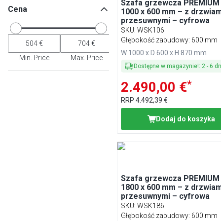
Szafa grzewcza PREMIUM
Cena
1000 x 600 mm – z drzwiam
przesuwnymi – cyfrowa
SKU
:
WSK106
Głębokość zabudowy: 600 mm
W 1000 x D 600 x H 870 mm
Min. Price
Max. Price
Dostępne w magazynie!
:
2
-
6
dn
*
2.490,00 €
RRP
4.492,39 €
Dodaj do koszyka
Szafa grzewcza PREMIUM
1800 x 600 mm – z drzwiam
przesuwnymi – cyfrowa
SKU
:
WSK186
Głębokość zabudowy: 600 mm