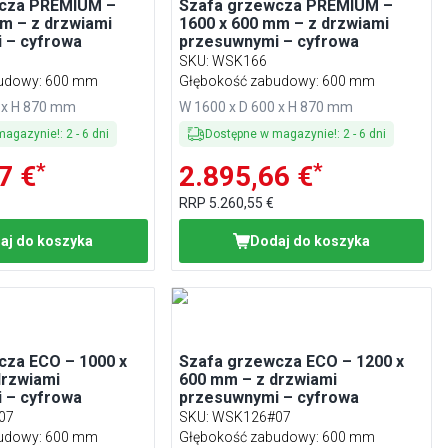
wcza PREMIUM –
Szafa grzewcza PREMIUM –
m – z drzwiami
1600 x 600 mm – z drzwiami
 – cyfrowa
przesuwnymi – cyfrowa
SKU
:
WSK166
budowy: 600 mm
Głębokość zabudowy: 600 mm
 x H 870 mm
W 1600 x D 600 x H 870 mm
magazynie!
:
2
-
6
dni
Dostępne w magazynie!
:
2
-
6
dni
*
*
7 €
2.895,66 €
RRP
5.260,55 €
aj do koszyka
Dodaj do koszyka
cza ECO – 1000 x
Szafa grzewcza ECO – 1200 x
drzwiami
600 mm – z drzwiami
 – cyfrowa
przesuwnymi – cyfrowa
07
SKU
:
WSK126#07
budowy: 600 mm
Głębokość zabudowy: 600 mm