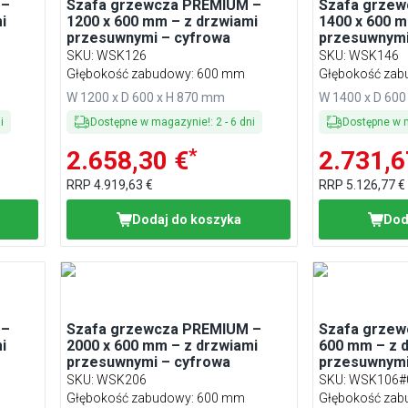
 –
Szafa grzewcza PREMIUM –
Szafa grze
i
1200 x 600 mm – z drzwiami
1400 x 600 m
przesuwnymi – cyfrowa
przesuwnymi
SKU
:
WSK126
SKU
:
WSK146
Głębokość zabudowy: 600 mm
Głębokość za
W 1200 x D 600 x H 870 mm
W 1400 x D 600
i
Dostępne w magazynie!
:
2
-
6
dni
Dostępne w 
*
2.658,30 €
2.731,6
RRP
4.919,63 €
RRP
5.126,77 €
Dodaj do koszyka
Dod
 –
Szafa grzewcza PREMIUM –
Szafa grzew
i
2000 x 600 mm – z drzwiami
600 mm – z 
przesuwnymi – cyfrowa
przesuwnymi
SKU
:
WSK206
SKU
:
WSK106#
Głębokość zabudowy: 600 mm
Głębokość za