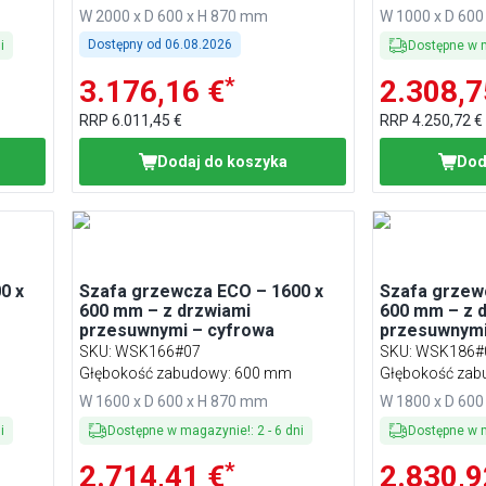
W 2000 x D 600 x H 870 mm
W 1000 x D 600
Dostępny od
06.08.2026
i
Dostępne w 
*
3.176,16 €
2.308,7
RRP
6.011,45 €
RRP
4.250,72 €
Dodaj do koszyka
Dod
0 x
Szafa grzewcza ECO – 1600 x
Szafa grzew
600 mm – z drzwiami
600 mm – z 
przesuwnymi – cyfrowa
przesuwnymi
SKU
:
WSK166#07
SKU
:
WSK186#
Głębokość zabudowy: 600 mm
Głębokość za
W 1600 x D 600 x H 870 mm
W 1800 x D 600
i
Dostępne w magazynie!
:
2
-
6
dni
Dostępne w 
*
2.714,41 €
2.830,9