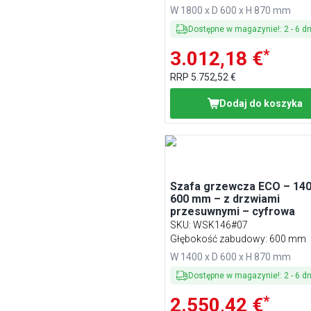
W 1800 x D 600 x H 870 mm
Dostępne w magazynie!
:
2
-
6
dn
*
3.012,18 €
RRP
5.752,52 €
Dodaj do koszyka
Szafa grzewcza ECO – 140
600 mm – z drzwiami
przesuwnymi – cyfrowa
SKU
:
WSK146#07
Głębokość zabudowy: 600 mm
W 1400 x D 600 x H 870 mm
Dostępne w magazynie!
:
2
-
6
dn
*
2.550,42 €