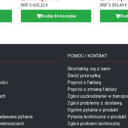
RRP
5.420,22 €
RRP
5.355,49 €
Dodaj do koszyka
Dod
POMOC I KONTAKT
Skontaktuj się z nami
Śledź przesyłkę
ości
Poproś o fakturę
Poproś o zmianę faktury
ach
Zgłoś uszkodzenie w transpo
Zgłoś problemy z dostawą
Ogólne pytania o produkt
zadawane pytania
Pytania techniczne o produkt
płatnościach
Zgłoś problem techniczny