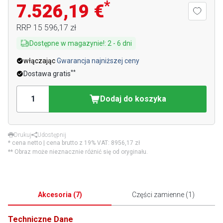
*
7.526,19 €
RRP
15 596,17 zł
Dostępne w magazynie!
:
2
-
6
dni
włączając
Gwarancja najniższej ceny
**
Dostawa gratis
Dodaj do koszyka
Drukuj
Udostępnij
* cena netto | cena brutto z 19% VAT:
8956,17 zł
** Obraz może nieznacznie różnić się od oryginału.
Akcesoria
(
7
)
Części zamienne
(
1
)
Techniczne Dane