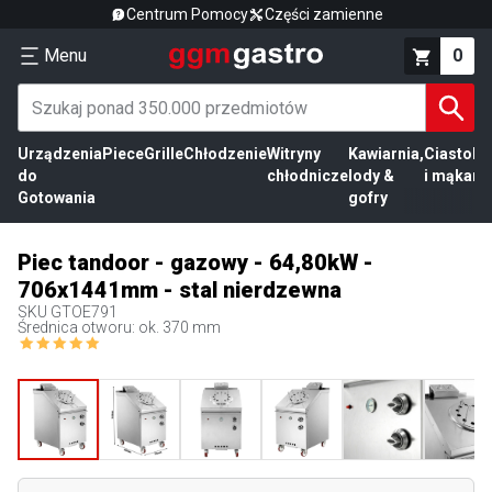
Centrum Pomocy
Części zamienne
Menu
0
Urządzenia
Piece
Grille
Chłodzenie
Witryny
Kawiarnia,
Ciasto
Pr
do
chłodnicze
lody &
i mąka
mi
Gotowania
gofry
Piec tandoor - gazowy - 64,80kW -
706x1441mm - stal nierdzewna
SKU
GTOE791
Średnica otworu: ok. 370 mm