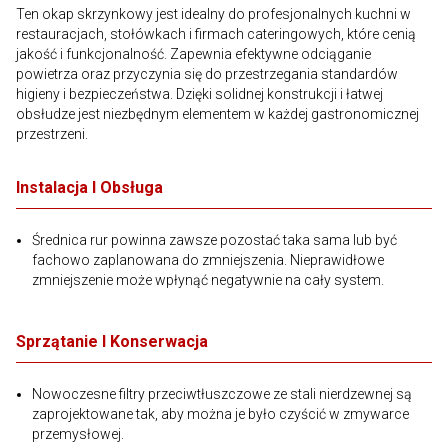
Ten okap skrzynkowy jest idealny do profesjonalnych kuchni w
restauracjach, stołówkach i firmach cateringowych, które cenią
jakość i funkcjonalność. Zapewnia efektywne odciąganie
powietrza oraz przyczynia się do przestrzegania standardów
higieny i bezpieczeństwa. Dzięki solidnej konstrukcji i łatwej
obsłudze jest niezbędnym elementem w każdej gastronomicznej
przestrzeni.
Instalacja I Obsługa
Średnica rur powinna zawsze pozostać taka sama lub być
fachowo zaplanowana do zmniejszenia. Nieprawidłowe
zmniejszenie może wpłynąć negatywnie na cały system.
Sprzątanie I Konserwacja
Nowoczesne filtry przeciwtłuszczowe ze stali nierdzewnej są
zaprojektowane tak, aby można je było czyścić w zmywarce
przemysłowej.