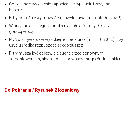
Codzienne czyszczenie zapobiega przypalaniu i zasychaniu
tłuszczu.
Filtry ostrożnie wyjmować z uchwytu (uwaga: krople tłuszczu!).
W przypadku silnego zabrudzenia spłukać gruby tłuszcz
gorącą wodą.
Myć w zmywarce w wysokiej temperaturze (min. 60–70 °C) przy
użyciu środka rozpuszczającego tłuszcz.
Filtry muszą być całkowicie suche przed ponownym
zamontowaniem, aby zapobiec powstawaniu pleśni lub bakterii.
Do Pobrania / Rysunek Złożeniowy