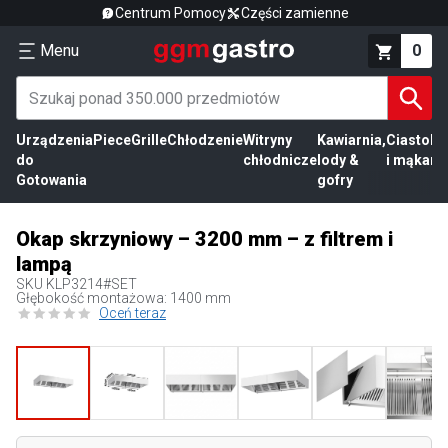
Centrum Pomocy
Części zamienne
Menu
0
Urządzenia
Piece
Grille
Chłodzenie
Witryny
Kawiarnia,
Ciasto
Pr
do
chłodnicze
lody &
i mąka
mi
Gotowania
gofry
Okap skrzyniowy – 3200 mm – z filtrem i
lampą
SKU
KLP3214#SET
Głębokość montażowa: 1400 mm
Oceń teraz