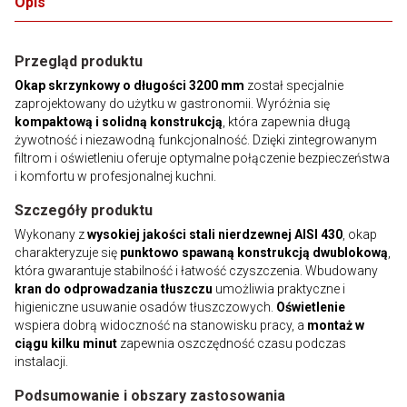
Opis
Przegląd produktu
Okap skrzynkowy o długości 3200 mm
został specjalnie
zaprojektowany do użytku w gastronomii. Wyróżnia się
kompaktową i solidną konstrukcją
, która zapewnia długą
żywotność i niezawodną funkcjonalność. Dzięki zintegrowanym
filtrom i oświetleniu oferuje optymalne połączenie bezpieczeństwa
i komfortu w profesjonalnej kuchni.
Szczegóły produktu
Wykonany z
wysokiej jakości stali nierdzewnej AISI 430
, okap
charakteryzuje się
punktowo spawaną konstrukcją dwublokową
,
która gwarantuje stabilność i łatwość czyszczenia. Wbudowany
kran do odprowadzania tłuszczu
umożliwia praktyczne i
higieniczne usuwanie osadów tłuszczowych.
Oświetlenie
wspiera dobrą widoczność na stanowisku pracy, a
montaż w
ciągu kilku minut
zapewnia oszczędność czasu podczas
instalacji.
Podsumowanie i obszary zastosowania