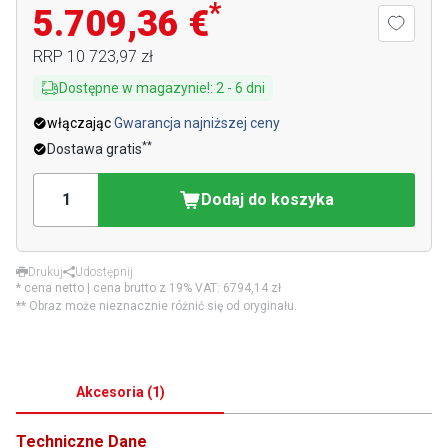
*
5.709,36 €
RRP
10 723,97 zł
Dostępne w magazynie!
:
2
-
6
dni
włączając
Gwarancja najniższej ceny
**
Dostawa gratis
Dodaj do koszyka
Drukuj
Udostępnij
* cena netto | cena brutto z 19% VAT:
6794,14 zł
** Obraz może nieznacznie różnić się od oryginału.
Akcesoria
(
1
)
Techniczne Dane