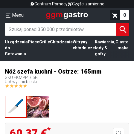
Centrum Pomocy
Części zamienne
Menu
0
Urządzenia
Piece
Grille
Chłodzenie
Witryny
Kawiarnia,
Ciasto
Pr
do
chłodnicze
lody &
i mąka
mi
Gotowania
gofry
Nóż szefa kuchni - Ostrze: 165mm
SKU
FKMPP165BL
Uchwyt: niebieski
*
60,37 €