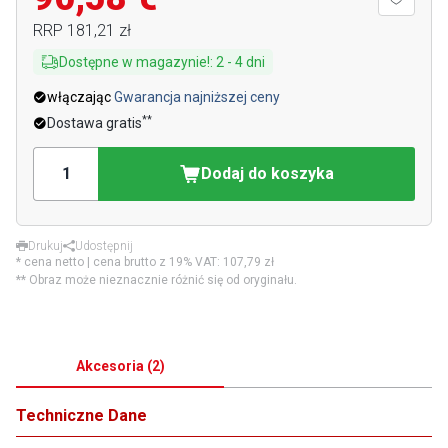
RRP
181,21 zł
Dostępne w magazynie!
:
2
-
4
dni
włączając
Gwarancja najniższej ceny
**
Dostawa gratis
Dodaj do koszyka
Drukuj
Udostępnij
* cena netto | cena brutto z 19% VAT:
107,79 zł
** Obraz może nieznacznie różnić się od oryginału.
Akcesoria
(
2
)
Techniczne Dane