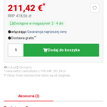
*
211,42 €
RRP
418,56 zł
Dostępne w magazynie!
:
2
-
4
dni
włączając
Gwarancja najniższej ceny
**
Dostawa gratis
Dodaj do koszyka
Drukuj
Udostępnij
* cena netto | cena brutto z 19% VAT:
251,59 zł
** Obraz może nieznacznie różnić się od oryginału.
Akcesoria
(
2
)