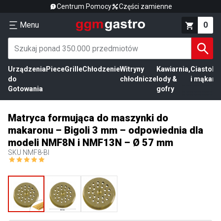
Centrum Pomocy
Części zamienne
Menu
0
Urządzenia
Piece
Grille
Chłodzenie
Witryny
Kawiarnia,
Ciasto
Pr
do
chłodnicze
lody &
i mąka
mi
Gotowania
gofry
Matryca formująca do maszynki do
makaronu – Bigoli 3 mm – odpowiednia dla
modeli NMF8N i NMF13N – Ø 57 mm
SKU
NMF8-BI