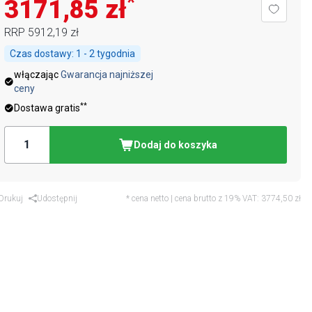
*
3171,85 zł
RRP
5912,19 zł
Czas dostawy:
1 - 2 tygodnia
włączając
Gwarancja najniższej
ceny
**
Dostawa gratis
Dodaj do koszyka
Drukuj
Udostępnij
* cena netto | cena brutto z 19% VAT:
3774,50 zł