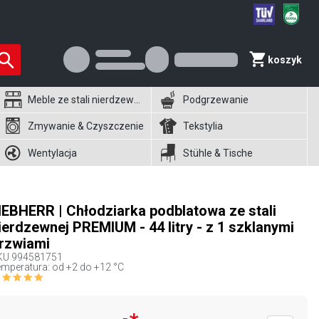
koszyk
Meble ze stali nierdzewnej
Podgrzewanie
Zmywanie & Czyszczenie
Tekstylia
Wentylacja
Stühle & Tische
IEBHERR | Chłodziarka podblatowa ze stali
ierdzewnej PREMIUM - 44 litry - z 1 szklanymi
rzwiami
KU
994581751
mperatura: od +2 do +12 °C