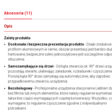
Akcesoria
(
11
)
Opis
Zalety produktu
Doskonała i bezpieczna prezentacja produktu
- Dzięki zreduko
profilom aluminiowym w ramie, obszar prezentacji jest bardzo duż
hartowane, bezpieczne szkło jednoszybowe jest szczególnie odpo
stłuczenia.
Samozamykające się drzwi
- Od kąta otwarcia ok. 90° drzwi urz
pozostają otwarte, ułatwiając załadunek, rozładunek i czyszczenie
Poniżej kąta 90° drzwi zamykają się automatycznie, aby zapobiec
przypadkowemu otwarciu urządzenia.
Bezobsługowy
- Profesjonalne urządzenia stacjonarne Liebherr dz
bez filtrów lub innych elementów, które należy regularnie wymieniać
także bez części wymagających częstej konserwacji. Wszystko, co
wymagane, to regularne czyszczenie zgodnie z indywidualnymi
potrzebami.