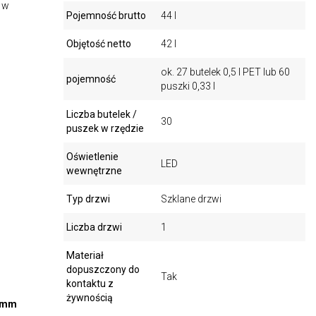
 w
Pojemność brutto
44 l
Objętość netto
42 l
ok. 27 butelek 0,5 l PET lub 60
pojemność
puszki 0,33 l
Liczba butelek /
30
puszek w rzędzie
Oświetlenie
LED
wewnętrzne
Typ drzwi
Szklane drzwi
Liczba drzwi
1
Materiał
dopuszczony do
Tak
kontaktu z
żywnością
2 mm