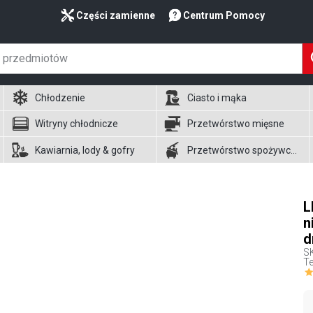
Części zamienne
Centrum Pomocy
Chłodzenie
Ciasto i mąka
Witryny chłodnicze
Przetwórstwo mięsne
Kawiarnia, lody & gofry
Przetwórstwo spożywcze
L
n
d
S
Te