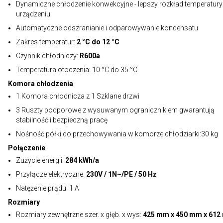
Dynamiczne chłodzenie konwekcyjne - lepszy rozkład temperatury
urządzeniu
Automatyczne odszranianie i odparowywanie kondensatu
Zakres temperatur:
2 °C do 12 °C
Czynnik chłodniczy:
R600a
Temperatura otoczenia: 10 °C do 35 °C
Komora chłodzenia
1 Komora chłodnicza z 1 Szklane drzwi
3 Ruszty podporowe z wysuwanym ogranicznikiem gwarantują
stabilność i bezpieczną pracę
Nośność półki do przechowywania w komorze chłodziarki:30 kg
Połączenie
Zużycie energii:
284 kWh/a
Przyłącze elektryczne:
230V / 1N~/PE / 50 Hz
Natężenie prądu: 1 A
Rozmiary
Rozmiary zewnętrzne szer. x głęb. x wys:
425 mm x 450 mm x 61