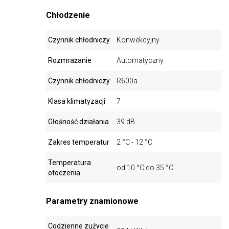
Chłodzenie
Czynnik chłodniczy
Konwekcyjny
Rozmrażanie
Automatyczny
Czynnik chłodniczy
R600a
Klasa klimatyzacji
7
Głośność działania
39 dB
Zakres temperatur
2 °C - 12 °C
Temperatura
od 10 °C do 35 °C
otoczenia
Parametry znamionowe
Codzienne zużycie