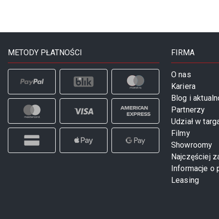
METODY PŁATNOŚCI
FIRMA
O nas
Kariera
Blog i aktualn
Partnerzy
Udział w targ
Filmy
Showroomy
Najczęściej 
Informacje o 
Leasing