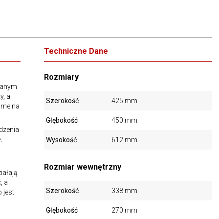
Techniczne Dane
Rozmiary
wanym
y, a
Szerokość
425 mm
rne na
Głębokość
450 mm
ądzenia
.
Wysokość
612 mm
Rozmiar wewnętrzny
iałają
, a
Szerokość
338 mm
 jest
Głębokość
270 mm