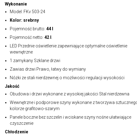
Wykonanie
Model: FKv 503-24
Kolor: srebrny
Pojemność brutto:
44 l
Pojemność netto:
42 l
.
LED Przednie oświetlenie zapewniające optymalne oświetlenie
wewnętrzne
1 zamykany Szklane drzwi
Zawias drzwi Prawo, łatwy do wymiany
Nóżki ze stali nierdzewnej o możliwości regulacji wysokości
Jakość
Obudowa i drzwi wykonane z wysokiej jakości Stal nierdzewna
Wewnętrzne i podporowe szyny wykonane z tworzywa sztuczneg
kolorze grafitowo-szarym
Panele boczne bez szczelin i wciskane szyny nośne ułatwiające
czyszczenie
Chłodzenie