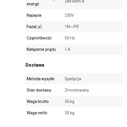
284 kWh/a
energii
Napięcie
230V
Faza(-y)
1N~/PE
Częstotliwość
50 Hz
Natężenie prądu
1 A
Dostawa
Metoda wysyłki
Spedycja
Stan dostawy
Zmontowany
Waga brutto
35 kg
Waga netto
30 kg