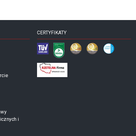
CERTYFIKATY
rcie
awy
icznych i