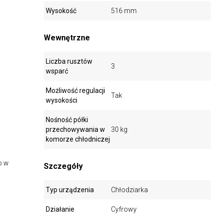
Wysokość
516 mm
Wewnętrzne
Liczba rusztów
3
wsparć
Możliwość regulacji
Tak
wysokości
Nośność półki
przechowywania w
30 kg
komorze chłodniczej
o w
Szczegóły
Typ urządzenia
Chłodziarka
Działanie
Cyfrowy