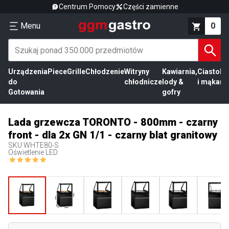
Centrum Pomocy
Części zamienne
Menu
0
Urządzenia
Piece
Grille
Chłodzenie
Witryny
Kawiarnia,
Ciasto
Pr
do
chłodnicze
lody &
i mąka
mi
Gotowania
gofry
Lada grzewcza TORONTO - 800mm - czarny
front - dla 2x GN 1/1 - czarny blat granitowy
SKU
WHTE80-S
Oświetlenie LED