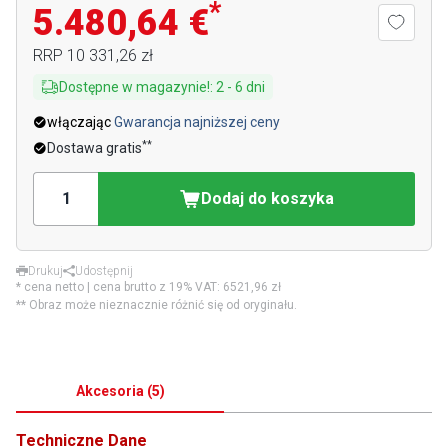
*
5.480,64 €
RRP
10 331,26 zł
Dostępne w magazynie!
:
2
-
6
dni
włączając
Gwarancja najniższej ceny
**
Dostawa gratis
Dodaj do koszyka
Drukuj
Udostępnij
* cena netto | cena brutto z 19% VAT:
6521,96 zł
** Obraz może nieznacznie różnić się od oryginału.
Akcesoria
(
5
)
Techniczne Dane