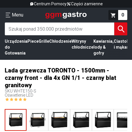
Centrum Pomocy
Części zamienne
Menu
0
Urządzenia
Piece
Grille
Chłodzenie
Witryny
Kawiarnia,
Ciasto
Pr
do
chłodnicze
lody &
i mąka
mi
Gotowania
gofry
Lada grzewcza TORONTO - 1500mm -
czarny front - dla 4x GN 1/1 - czarny blat
granitowy
SKU
WHTE150-S
Oświetlenie LED