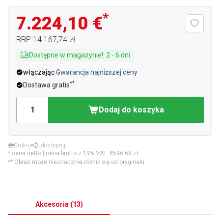
*
7.224,10 €
RRP
14 167,74 zł
Dostępne w magazynie!
:
2
-
6
dni
włączając
Gwarancja najniższej ceny
**
Dostawa gratis
Dodaj do koszyka
Drukuj
Udostępnij
* cena netto | cena brutto z 19% VAT:
8596,68 zł
** Obraz może nieznacznie różnić się od oryginału.
Akcesoria
(
13
)