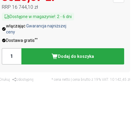
RRP
16 744,10 zł
Dostępne w magazynie!
:
2
-
6
dni
włączając
Gwarancja najniższej
ceny
**
Dostawa gratis
Dodaj do koszyka
Drukuj
Udostępnij
* cena netto | cena brutto z 19% VAT:
10 142,45 zł