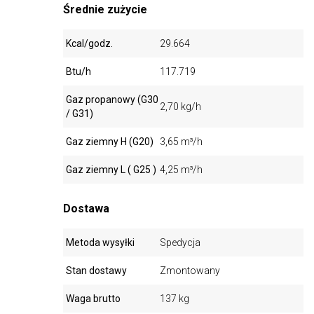
Średnie zużycie
Kcal/godz.
29.664
Btu/h
117.719
Gaz propanowy (G30
2,70 kg/h
/ G31)
Gaz ziemny H (G20)
3,65 m³/h
Gaz ziemny L ( G25 )
4,25 m³/h
Dostawa
Metoda wysyłki
Spedycja
Stan dostawy
Zmontowany
Waga brutto
137 kg