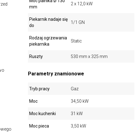
Moc palnika Ø 130
2 x 12,0 kW
rzed
mm
Piekarnik nadaje się
1/1 GN
do
Rodzaj ogrzewania
Static
piekarnika
Ruszty
530 mm x 325 mm
owo
Parametry znamionowe
Tryb pracy
Gaz
Moc
34,50 kW
Moc kuchenki
31 kW
Moc pieca
3,50 kW
nowego