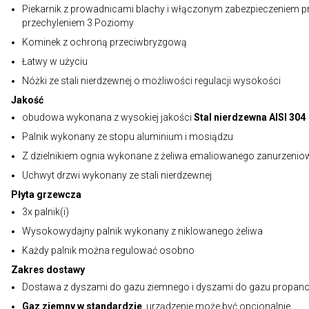
Piekarnik z prowadnicami blachy i włączonym zabezpieczeniem p
przechyleniem 3 Poziomy
Kominek z ochroną przeciwbryzgową
Łatwy w użyciu
Nóżki ze stali nierdzewnej o możliwości regulacji wysokości
Jakość
obudowa wykonana z wysokiej jakości
Stal nierdzewna AISI 304
Palnik wykonany ze stopu aluminium i mosiądzu
Z dzielnikiem ognia wykonane z żeliwa emaliowanego zanurzeni
Uchwyt drzwi wykonany ze stali nierdzewnej
Płyta grzewcza
3x palnik(i)
Wysokowydajny palnik wykonany z niklowanego żeliwa
Każdy palnik można regulować osobno
Zakres dostawy
Dostawa z dyszami do gazu ziemnego i dyszami do gazu propa
Gaz ziemny w standardzie
, urządzenie może być opcjonalnie