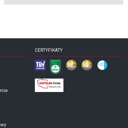
CERTYFIKATY
rcie
awy