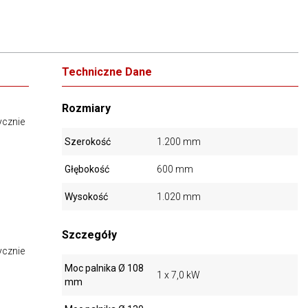
Techniczne Dane
Rozmiary
ycznie
Szerokość
1.200 mm
Głębokość
600 mm
Wysokość
1.020 mm
Szczegóły
ycznie
Moc palnika Ø 108
1 x 7,0 kW
mm