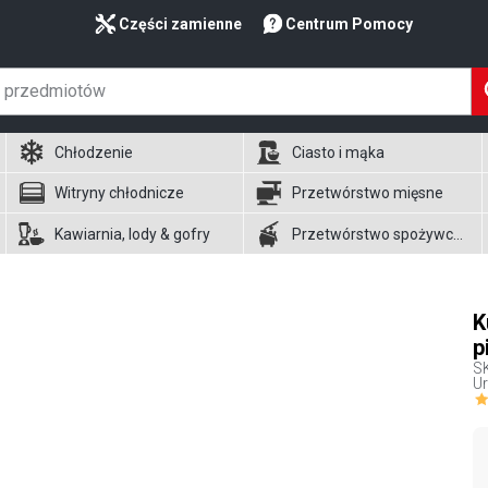
Części zamienne
Centrum Pomocy
Chłodzenie
Ciasto i mąka
Witryny chłodnicze
Przetwórstwo mięsne
Kawiarnia, lody & gofry
Przetwórstwo spożywcze
K
p
S
Ur