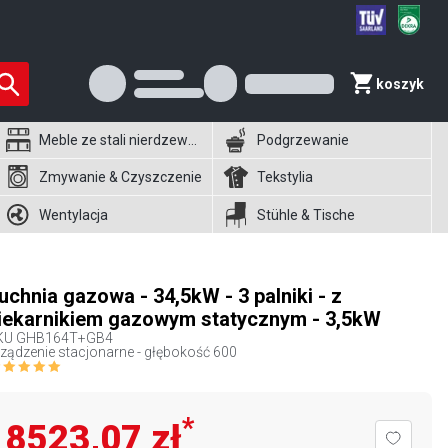
koszyk
Meble ze stali nierdzewnej
Podgrzewanie
Zmywanie & Czyszczenie
Tekstylia
Wentylacja
Stühle & Tische
uchnia gazowa - 34,5kW - 3 palniki - z
iekarnikiem gazowym statycznym - 3,5kW
KU
GHB164T+GB4
ządzenie stacjonarne - głębokość 600
*
8523,07 zł