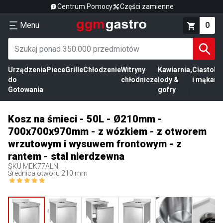
Centrum Pomocy
Części zamienne
Menu
0
Urządzenia
Piece
Grille
Chłodzenie
Witryny
Kawiarnia,
Ciasto
Pr
do
chłodnicze
lody &
i mąka
mi
Gotowania
gofry
Kosz na śmieci - 50L - Ø210mm -
700x700x970mm - z wózkiem - z otworem
wrzutowym i wysuwem frontowym - z
rantem - stal nierdzewna
SKU
MEK77ALN
Średnica otworu 210 mm