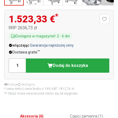
*
1.523,33 €
RRP
2636,73 zł
Dostępne w magazynie!
:
2
-
6
dni
włączając
Gwarancja najniższej ceny
**
Dostawa gratis
Dodaj do koszyka
Drukuj
Udostępnij
* cena netto | cena brutto z 19% VAT:
1812,76 zł
** Obraz może nieznacznie różnić się od oryginału.
Akcesoria
(
6
)
Części zamienne
(
1
)