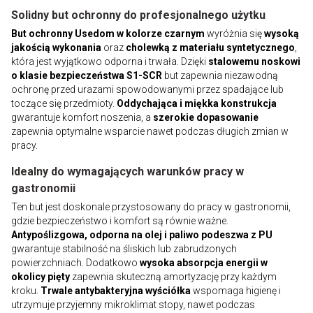
Solidny but ochronny do profesjonalnego użytku
But ochronny Usedom w kolorze czarnym
wyróżnia się
wysoką
jakością wykonania
oraz
cholewką z materiału syntetycznego
,
która jest wyjątkowo odporna i trwała. Dzięki
stalowemu noskowi
o klasie bezpieczeństwa S1-SCR
but zapewnia niezawodną
ochronę przed urazami spowodowanymi przez spadające lub
toczące się przedmioty.
Oddychająca i miękka konstrukcja
gwarantuje komfort noszenia, a
szerokie dopasowanie
zapewnia optymalne wsparcie nawet podczas długich zmian w
pracy.
Idealny do wymagających warunków pracy w
gastronomii
Ten but jest doskonale przystosowany do pracy w gastronomii,
gdzie bezpieczeństwo i komfort są równie ważne.
Antypoślizgowa, odporna na olej i paliwo podeszwa z PU
gwarantuje stabilność na śliskich lub zabrudzonych
powierzchniach. Dodatkowo
wysoka absorpcja energii w
okolicy pięty
zapewnia skuteczną amortyzację przy każdym
kroku.
Trwale antybakteryjna wyściółka
wspomaga higienę i
utrzymuje przyjemny mikroklimat stopy, nawet podczas