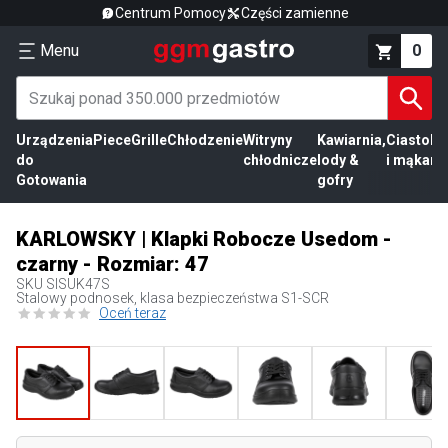
Centrum Pomocy
Części zamienne
Menu
0
Urządzenia
Piece
Grille
Chłodzenie
Witryny
Kawiarnia,
Ciasto
Pr
do
chłodnicze
lody &
i mąka
mi
Gotowania
gofry
KARLOWSKY | Klapki Robocze Usedom -
czarny - Rozmiar: 47
SKU
SISUK47S
Stalowy podnosek, klasa bezpieczeństwa S1-SCR
Oceń teraz