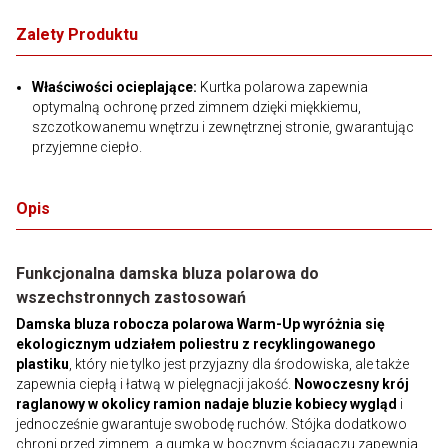
Zalety Produktu
Właściwości ocieplające:
Kurtka polarowa zapewnia
optymalną ochronę przed zimnem dzięki miękkiemu,
szczotkowanemu wnętrzu i zewnętrznej stronie, gwarantując
przyjemne ciepło.
Opis
Funkcjonalna damska bluza polarowa do
wszechstronnych zastosowań
Damska bluza robocza polarowa Warm-Up wyróżnia się
ekologicznym udziałem poliestru z recyklingowanego
plastiku
, który nie tylko jest przyjazny dla środowiska, ale także
zapewnia ciepłą i łatwą w pielęgnacji jakość.
Nowoczesny krój
raglanowy w okolicy ramion nadaje bluzie kobiecy wygląd
i
jednocześnie gwarantuje swobodę ruchów. Stójka dodatkowo
chroni przed zimnem, a gumka w bocznym ściągaczu zapewnia