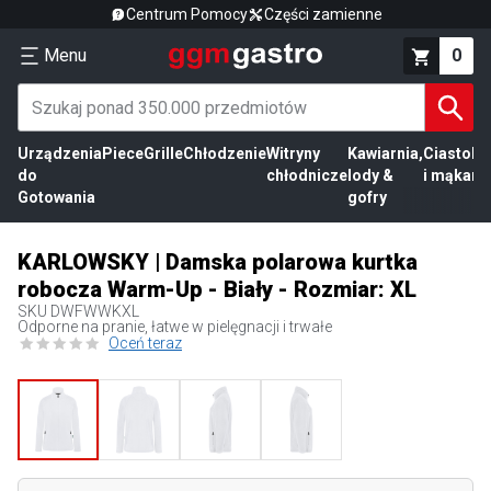
Centrum Pomocy
Części zamienne
Menu
0
Urządzenia
Piece
Grille
Chłodzenie
Witryny
Kawiarnia,
Ciasto
Pr
do
chłodnicze
lody &
i mąka
mi
Gotowania
gofry
KARLOWSKY | Damska polarowa kurtka
robocza Warm-Up - Biały - Rozmiar: XL
SKU
DWFWWKXL
Odporne na pranie, łatwe w pielęgnacji i trwałe
Oceń teraz