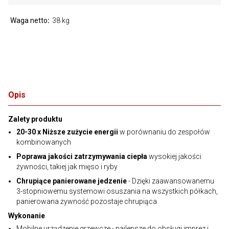
Waga netto
38 kg
Opis
Zalety produktu
20-30 x Niższe zużycie energii
w porównaniu do zespołów
kombinowanych
Poprawa jakości zatrzymywania ciepła
wysokiej jakości
żywności, takiej jak mięso i ryby
Chrupiące panierowane jedzenie
- Dzięki zaawansowanemu
3-stopniowemu systemowi osuszania na wszystkich półkach,
panierowana żywność pozostaje chrupiąca
Wykonanie
Mobilne urządzenie grzewcze - najlepsze do obsługi imprez i