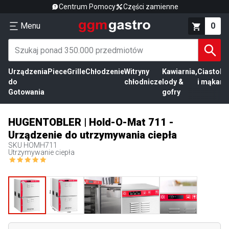
Centrum Pomocy
Części zamienne
Menu
0
Urządzenia
Piece
Grille
Chłodzenie
Witryny
Kawiarnia,
Ciasto
Pr
do
chłodnicze
lody &
i mąka
mi
Gotowania
gofry
HUGENTOBLER | Hold-O-Mat 711 -
Urządzenie do utrzymywania ciepła
SKU
HOMH711
Utrzymywanie ciepła