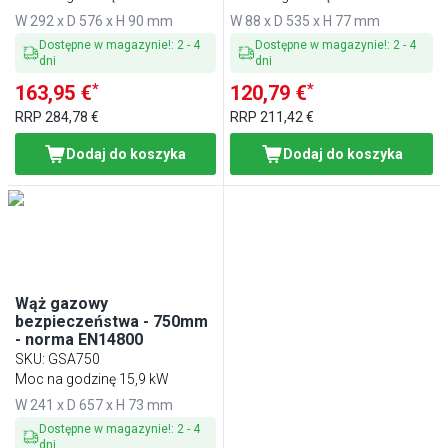
W 292 x D 576 x H 90 mm
W 88 x D 535 x H 77 mm
Dostępne w magazynie!
:
2
-
4
Dostępne w magazynie!
:
2
-
4
dni
dni
*
*
163,95 €
120,79 €
RRP
284,78 €
RRP
211,42 €
Dodaj do koszyka
Dodaj do koszyka
Wąż gazowy
bezpieczeństwa - 750mm
- norma EN14800
SKU
:
GSA750
Moc na godzinę 15,9 kW
W 241 x D 657 x H 73 mm
Dostępne w magazynie!
:
2
-
4
dni