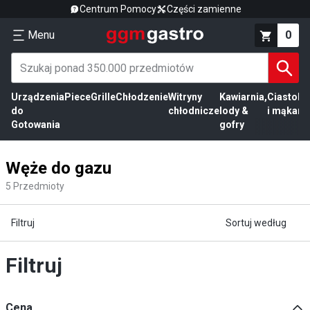
Centrum Pomocy
Części zamienne
Menu
0
Urządzenia
Piece
Grille
Chłodzenie
Witryny
Kawiarnia,
Ciasto
Pr
do
chłodnicze
lody &
i mąka
mi
Gotowania
gofry
Węże do gazu
5
Przedmioty
Filtruj
Sortuj według
Filtruj
Cena