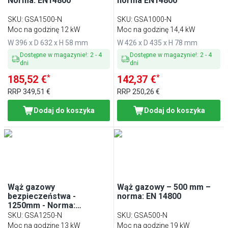
Norma: EN14800
norma EN14800
SKU
:
GSA1500-N
SKU
:
GSA1000-N
Moc na godzinę 12 kW
Moc na godzinę 14,4 kW
W 396 x D 632 x H 58 mm
W 426 x D 435 x H 78 mm
Dostępne w magazynie!
:
2
-
4
Dostępne w magazynie!
:
2
-
4
dni
dni
*
*
185,52 €
142,37 €
RRP
349,51 €
RRP
250,26 €
Dodaj do koszyka
Dodaj do koszyka
Wąż gazowy
Wąż gazowy – 500 mm –
bezpieczeństwa -
norma: EN 14800
1250mm - Norma:
EN14800
SKU
:
GSA1250-N
SKU
:
GSA500-N
Moc na godzinę 13 kW
Moc na godzinę 19 kW