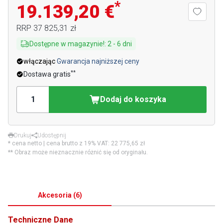
*
19.139,20 €
RRP
37 825,31 zł
Dostępne w magazynie!
:
2
-
6
dni
włączając
Gwarancja najniższej ceny
**
Dostawa gratis
Dodaj do koszyka
Drukuj
Udostępnij
* cena netto | cena brutto z 19% VAT:
22 775,65 zł
** Obraz może nieznacznie różnić się od oryginału.
Akcesoria
(
6
)
Techniczne Dane