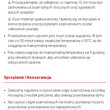
⚠️ Proszę pamiętać, że odległość co najmniej 15 cm musi być
zachowana od ścian tylnych i bocznych oraz sąsiednich
dużych urządzeń
⚠️ Usuń materiał opakowaniowy. Upewnij się, że styropian w
komorze pieca oraz pod płytami szamotowymi został
całkowicie usunięty
Przed pierwszym użyciem piec musi zostać wypalony. W tym
celu co 30 minut należy zwiększać temperaturę o 50°C, aż do
osiągnięcia maksymalnej temperatury
Piec należy nagrzać do maksymalnej temperatury na 4 godziny,
przy otwartych drzwiach, aby umożliwić ulatnianie się
toksycznych oparów
Sprzątanie I Konserwacja
Zalecamy regularne oczyszczanie cegły szamotowej szczotką
mosiężną z resztek pieczenia, aby uniknąć powstawania dymu
Nie czyścić cegieł szamotowych na mokro, ponieważ może to
powodować powstawanie rys naprężeniowych