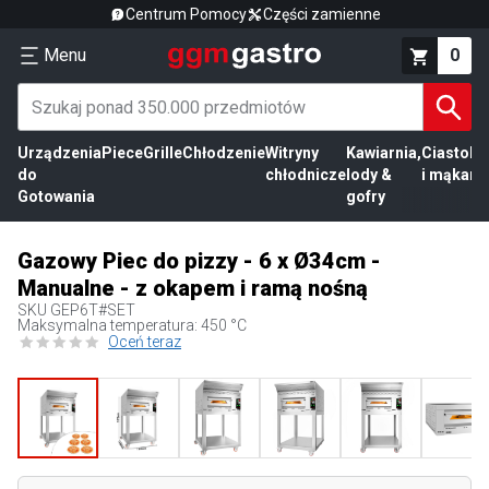
Centrum Pomocy
Części zamienne
Menu
0
Urządzenia
Piece
Grille
Chłodzenie
Witryny
Kawiarnia,
Ciasto
Pr
do
chłodnicze
lody &
i mąka
mi
Gotowania
gofry
Gazowy Piec do pizzy - 6 x Ø34cm -
Manualne - z okapem i ramą nośną
SKU
GEP6T#SET
Maksymalna temperatura: 450 °C
Oceń teraz